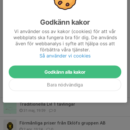
hamburgare i vår allt mer populära och tillfälliga "Restaurang
Pang". Kaffet som hela tiden fanns nybryggt "free of charge" var
mycket uppskattat.
Godkänn kakor
ECDS tackar
samtliga inblandade
som gör det möjligt att
Vi använder oss av kakor (cookies) för att vår
arrangera denna allt större tävling.
webbplats ska fungera bra för dig. De används
även för webbanalys i syfte att hjälpa oss att
Nästa år firar vi jubileum med Höstfinalen X...
förbättra våra tjänster.
Så använder vi cookies
Dela nyhet
Godkänn alla kakor
Bara nödvändiga
Tidigare nyheter
Traditionella Lvl 1 tävlingar
31 maj, 19:59
0
Förmånliga priser från Eklöfs gruppen AB
2 apr, 13:24
0