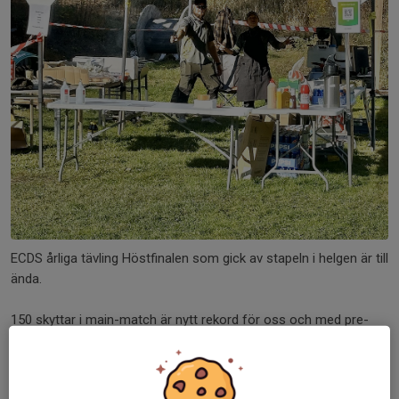
ECDS årliga tävling Höstfinalen som gick av stapeln i helgen är till
ända.
150 skyttar i main-match är nytt rekord för oss och med pre-
match passerade över 200 skyttar tävlingen uppe i Nyköping.
Carolina och Emil grillade under lördag och söndag 240