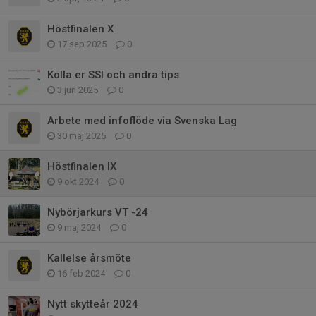
Höstfinalen X
17 sep 2025
0
Kolla er SSI och andra tips
3 jun 2025
0
Arbete med infoflöde via Svenska Lag
30 maj 2025
0
Höstfinalen IX
9 okt 2024
0
Nybörjarkurs VT -24
9 maj 2024
0
Kallelse årsmöte
16 feb 2024
0
Nytt skytteår 2024