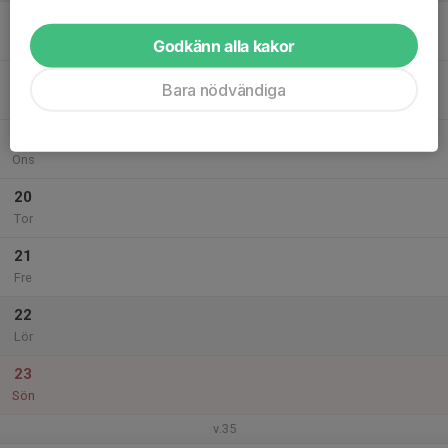
17
Mån
Godkänn alla kakor
18
Bara nödvändiga
Tis
19
Ons
20
Tor
21
Fre
22
Lör
23
Sön
v.35