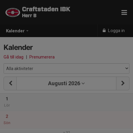
Craftstaden IBK
Herr B
Logga in
Kalender
Kalender
Gå till idag
|
Prenumerera
Augusti 2026
1
Lör
2
Sön
v.32