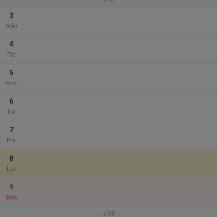
3
Mån
4
Tis
5
Ons
6
Tor
7
Fre
8
Lör
9
Sön
v.33