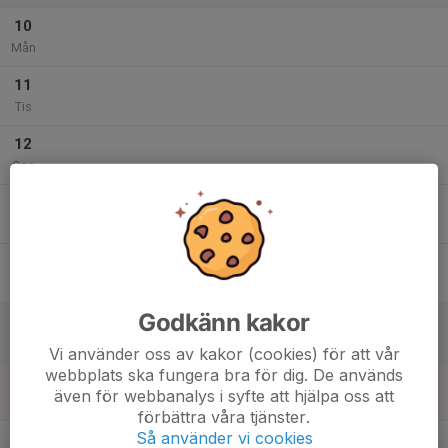
10
Mån
11
Tis
12
Ons
13
Tor
14
Fre
Godkänn kakor
15
Lör
Vi använder oss av kakor (cookies) för att vår
webbplats ska fungera bra för dig. De används
16
även för webbanalys i syfte att hjälpa oss att
Sön
förbättra våra tjänster.
v.34
Så använder vi cookies