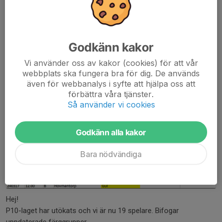
och kiosk framöver. Om ni inte kan lösa uppgiften när det är er
tur försök att byta med någon annan....
Läs mer
Godkänn kakor
Uppdaterade färggrupper 26 nov.
Vi använder oss av kakor (cookies) för att vår
webbplats ska fungera bra för dig. De används
26 nov 2023
0 kommentarer
även för webbanalys i syfte att hjälpa oss att
förbättra våra tjänster.
Så använder vi cookies
Godkänn alla kakor
Bara nödvändiga
Hej!
P10-laget har utökats och vi är nu 19 spelare. Bifogar