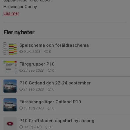
uppdaterade färggrupper.
Hälsningar Conny
Läs mer
Fler nyheter
Spelschema och föräldraschema
9 okt 2023
0
Färggrupper P10
27 sep 2023
0
P10 Gotland den 22-24 september
21 sep 2023
0
Försäsongsläger Gotland P10
13 aug 2023
0
P10 Craftstaden uppstart ny säsong
8 aug 2023
0