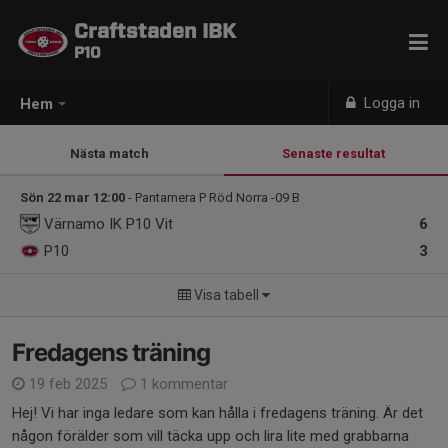
Craftstaden IBK
P10
Logga in
Hem
Nästa match
Senaste resultat
Sön 22 mar 12:00
- Pantamera P Röd Norra -09 B
Värnamo IK P10 Vit
6
P10
3
Visa tabell
Fredagens träning
19 feb 2025
1 kommentar
Hej! Vi har inga ledare som kan hålla i fredagens träning. Är det
någon förälder som vill täcka upp och lira lite med grabbarna