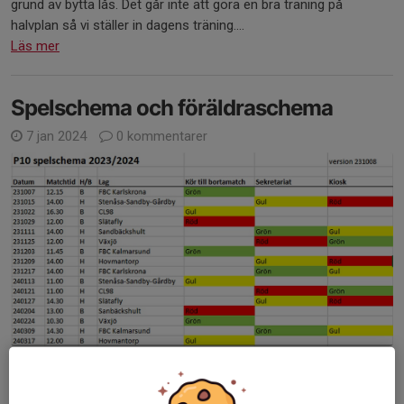
grund av bytta lås. Det går inte att göra en bra träning på
halvplan så vi ställer in dagens träning....
Läs mer
Spelschema och föräldraschema
7 jan 2024
0 kommentarer
Hej! Jag delar ett spelschema och föräldraschema där det
framgår vilken färggrupp som ansvarar för skjuts, sekretariat