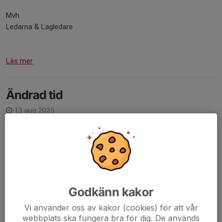
Mvh
Ledarna & Lagledare
Läs mer
Ändrad tid
13 aug 2025
Tisdagar kommer vi att träna 20:00 - 21:30 fortsättningsvis
Mvh Angelica
Läs mer
Godkänn kakor
Hej!
Vi använder oss av kakor (cookies) för att vår
1 aug 2025
webbplats ska fungera bra för dig. De används