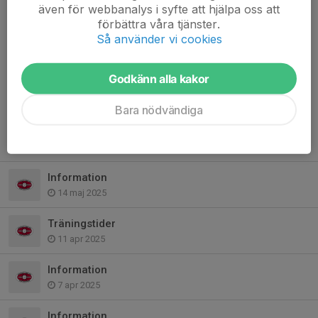
Hejsan!
även för webbanalys i syfte att hjälpa oss att
Hoppas alla haft en fin sommar och ser framemot att
förbättra våra tjänster.
innebandyn drar igång igen =)
Så använder vi cookies
Vi kommer starta upp träningar v.33.
Vi är många föreningar och lag som ska dela på hallarna och i år
Godkänn alla kakor
gäller dessa dagar/tider för...
Läs mer
Bara nödvändiga
Fler nyheter
Information
14 maj 2025
Träningstider
11 apr 2025
Information
7 apr 2025
Information