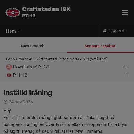
Craftstaden IBK
P11-12
Logga in
Hem
Nästa match
Senaste resultat
Lör 21 mar 14:00
- Pantamera P Röd Norra -12 B (Småland)
Hovslätts IK P13/1
11
P11-12
1
Inställd träning
24 nov 2025
Hej!
För tillfället är det många grabbar som är sjuka i laget så
tisdagens träning behöver tyvärr ställas in. Hoppas att alla kryar
på sig till fredag så ses vi då istället. Mvh Tränarna