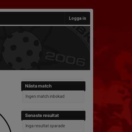
Logga in
Nästa match
Ingen match inbokad
Senaste resultat
Inga resultat sparade