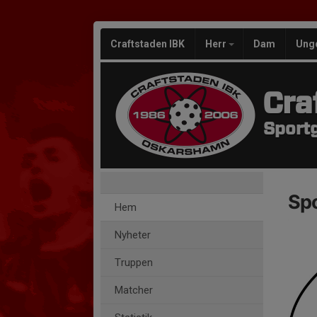
Craftstaden IBK
Herr
Dam
Un
Cra
Sport
Sp
Hem
Nyheter
Truppen
Matcher