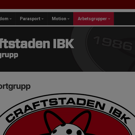
gdom
Parasport
Motion
Arbetsgrupper
ftstaden IBK
grupp
ortgrupp