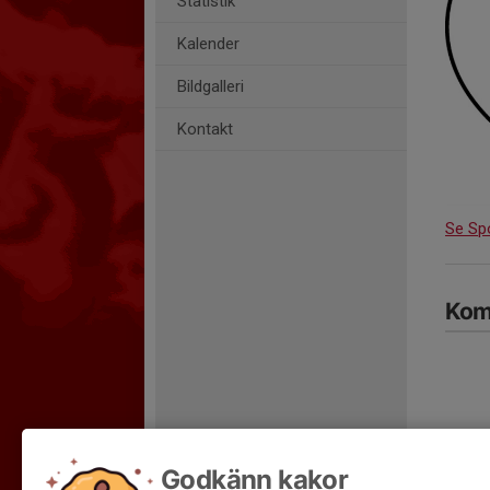
Statistik
Kalender
Bildgalleri
Kontakt
Se Sp
Kom
Godkänn kakor
Hela 