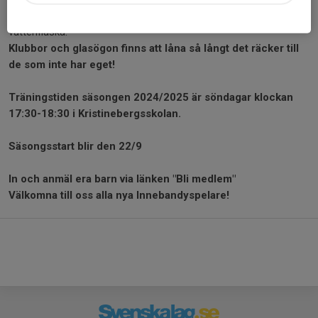
Du behöver ha med dig en klubba, skyddsglasögon och
vattenflaska.
Klubbor och glasögon finns att låna så långt det räcker till
de som inte har eget!
T
räningstiden säsongen 2024
/2025 är s
öndagar klockan
17:30-18:30
i Kristinebergsskolan.
Säsongsstart blir den 22/9
In och anmäl era barn via länken "Bli medlem"
Välkomna till oss alla nya Innebandyspelare!