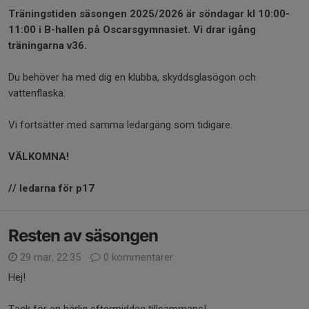
T
räningstiden säsongen
2025/2026 är s
öndagar kl 10:00-
11:00
i B-hallen på Oscarsgymnasiet. Vi drar igång
träningarna v36.
Du behöver ha med dig en klubba, skyddsglasögon och
vattenflaska.
Vi fortsätter med samma ledargäng som tidigare.
VÄLKOMNA!
// ledarna för p17
Resten av säsongen
29 mar, 22:35
0 kommentarer
Hej!