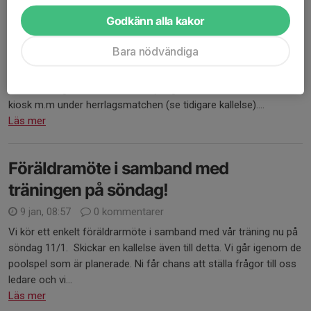
18 jan, 19:09
0 kommentarer
Godkänn alla kakor
Hej!
Bara nödvändiga
Nästa söndag åker halva gänget på poolspel, därmed ingen
träning. Vi påminner istället om årets
Craftsamling 24/1. Där vi har inspring men också ansvar för
kiosk m.m under herrlagsmatchen (se tidigare kallelse)....
Läs mer
Föräldramöte i samband med
träningen på söndag!
9 jan, 08:57
0 kommentarer
Vi kör ett enkelt föräldrarmöte i samband med vår träning nu på
söndag 11/1. Skickar en kallelse även till detta. Vi går igenom de
poolspel som är planerade. Ni får chans att ställa frågor till oss
ledare och vi...
Läs mer