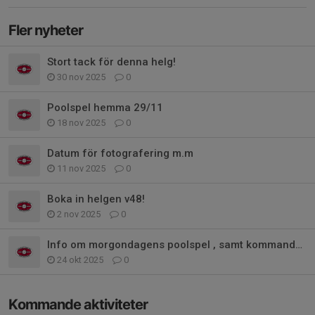
Fler nyheter
Stort tack för denna helg!
30 nov 2025
0
Poolspel hemma 29/11
18 nov 2025
0
Datum för fotografering m.m
11 nov 2025
0
Boka in helgen v48!
2 nov 2025
0
Info om morgondagens poolspel , samt kommande träningar!
24 okt 2025
0
Kommande aktiviteter