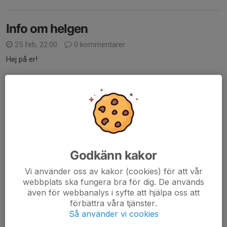
Info om helgen
25 feb, 22:00
0 kommentarer
Hej på er!
På lördag åker ett gäng på poolspel vilket innebär att vi inte har
någon träning nu på söndag.
En ändring i spelschemat på lördag: sista matchen spelas kl 14
istället för kl 15.
Godkänn kakor
Vi vill flagga för att vi...
Läs mer
Vi använder oss av kakor (cookies) för att vår
webbplats ska fungera bra för dig. De används
även för webbanalys i syfte att hjälpa oss att
Info från föräldramötet och kring
förbättra våra tjänster.
kommande helg!
Så använder vi cookies