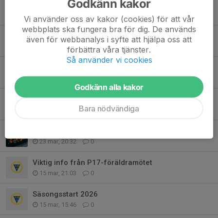
Godkänn kakor
Roller i laget
17 maj, 21:00
0
Vi använder oss av kakor (cookies) för att vår
webbplats ska fungera bra för dig. De används
Lagjobb 12/5 samt avslutad försäljning
även för webbanalys i syfte att hjälpa oss att
11 maj, 14:26
2
förbättra våra tjänster.
Så använder vi cookies
Information om vårens sammandrag
5 maj, 12:16
0
Godkänn alla kakor
Lagjobb på SCA Norrplant
Bara nödvändiga
15 apr, 21:32
0
Säsongens första försäljning
23 mar, 20:32
0
Viktig info från P17-föräldramötet
15 mar, 21:03
0
Säsongsstart 2026
15 mar, 15:46
0