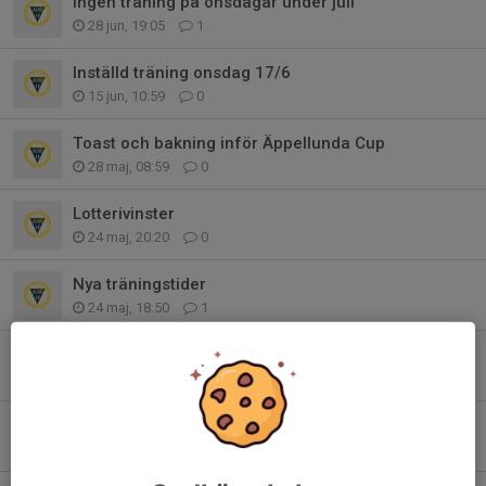
Ingen träning på onsdagar under juli
28 jun, 19:05
1
Inställd träning onsdag 17/6
15 jun, 10:59
0
Toast och bakning inför Äppellunda Cup
28 maj, 08:59
0
Lotterivinster
24 maj, 20:20
0
Nya träningstider
24 maj, 18:50
1
Fotografering
22 maj, 15:07
0
Fotografering
22 maj, 15:07
0