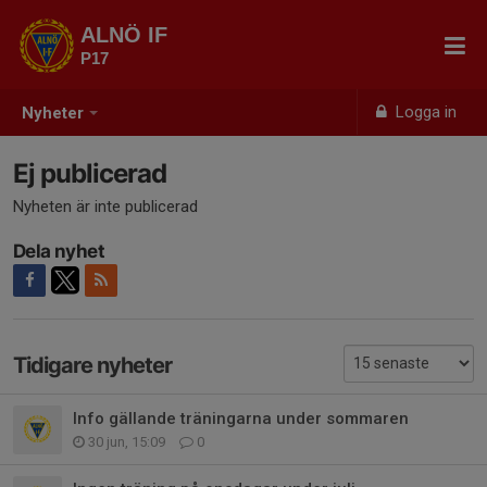
ALNÖ IF
P17
Logga in
Nyheter
Ej publicerad
Nyheten är inte publicerad
Dela nyhet
Tidigare nyheter
Info gällande träningarna under sommaren
30 jun, 15:09
0