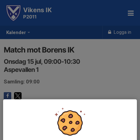
Vikens IK
P2011
Logga in
Kalender
Match mot Borens IK
Onsdag 15 jul, 09:00-10:30
Aspevallen 1
Samling: 09:00