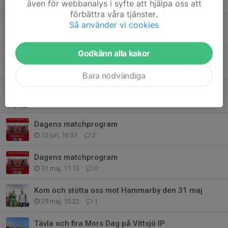
även för webbanalys i syfte att hjälpa oss att
29 jul, 19:42
2
förbättra våra tjänster.
Så använder vi cookies
Hemmamatch mot Malmö FF den 27 juli
22 jul, 19:07
0
Godkänn alla kakor
Träningsmatch lördag 18 juli
17 jul, 10:20
0
Bara nödvändiga
Vittsjö tecknar kontrakt med ny målvakt
30 jun, 15:00
0
Dagens matchprogram
12 jun, 16:57
2
Dagens matchprogram
31 maj, 11:13
0
Kom och stötta oss mot Hammarby den 31 maj
29 maj, 10:22
1
Tävla och fira Mors Dag på Vittsjö IP