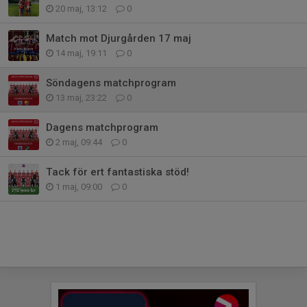
20 maj, 13:12
0
Match mot Djurgården 17 maj
14 maj, 19:11
0
Söndagens matchprogram
13 maj, 23:22
0
Dagens matchprogram
2 maj, 09:44
0
Tack för ert fantastiska stöd!
1 maj, 09:00
0