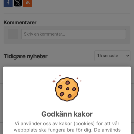
Kommentarer
Tidigare nyheter
Kvällens matchprogram
3 aug, 13:41
0
Biljettsläpp mot IFK Norrköping!
1 aug, 17:28
0
Hemmamatch mot FC Rosengård måndag 3 augusti
Godkänn kakor
31 jul, 10:10
0
Vi använder oss av kakor (cookies) för att vår
Tack för en fantastisk derbykväll – information om våra biljetter framåt
webbplats ska fungera bra för dig. De används