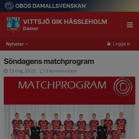
VITTSJÖ GIK HÄSSLEHOLM
Damer
Logga in
Nyheter
Söndagens matchprogram
13 maj, 23:22
0 kommentarer