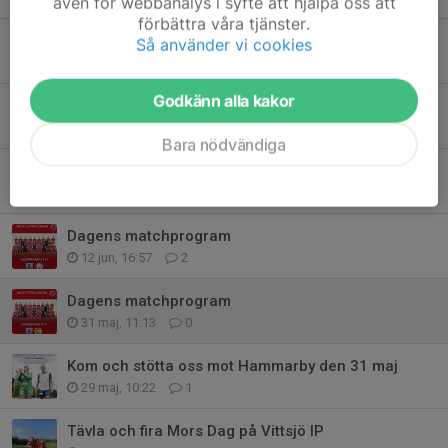
även för webbanalys i syfte att hjälpa oss att
förbättra våra tjänster.
Hemmamatch mot Malmö FF den 27 juli
Så använder vi cookies
22 jul, 19:07
0
Godkänn alla kakor
Träningsmatch lördag 18 juli
17 jul, 10:20
0
Bara nödvändiga
Vittsjö tecknar kontrakt med ny målvakt
30 jun, 15:00
0
Dagens matchprogram
12 jun, 16:57
2
Dagens matchprogram
31 maj, 11:13
0
Kom och stötta oss mot Hammarby den 31 maj
29 maj, 10:22
1
Tävla och fira Mors Dag på Vittsjö IP