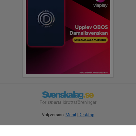
För
smarta
idrottsföreningar
Välj version:
Mobil
|
Desktop