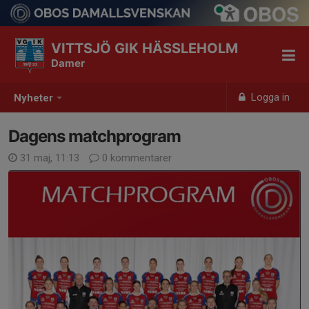
VITTSJÖ GIK HÄSSLEHOLM
Damer
Logga in
Nyheter
Dagens matchprogram
31 maj, 11:13
0 kommentarer