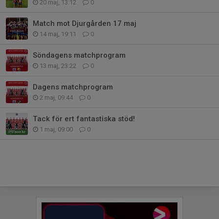
20 maj, 13:12
0
Match mot Djurgården 17 maj
14 maj, 19:11
0
Söndagens matchprogram
13 maj, 23:22
0
Dagens matchprogram
2 maj, 09:44
0
Tack för ert fantastiska stöd!
1 maj, 09:00
0