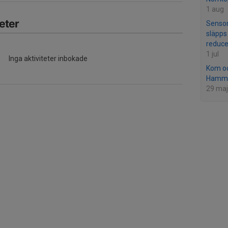
1 aug
eter
Senso
släpps 
reduce
1 jul
Inga aktiviteter inbokade
Kom oc
Hamma
29 maj