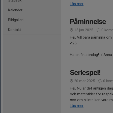
Statistik
Läs mer
Kalender
Påminnelse
Bildgalleri
Kontakt
15 jun 2025
0 komm
Hej. Vill bara påminna om 
v.25.
Ha en fin söndag! / Anna
Seriespel!
20 mar 2025
0 kom
Hej. Nu är det äntligen da
och matchtider för respek
oss om ni inte kan vara m
Läs mer