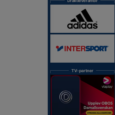
Dräktleverantör
TV-partner