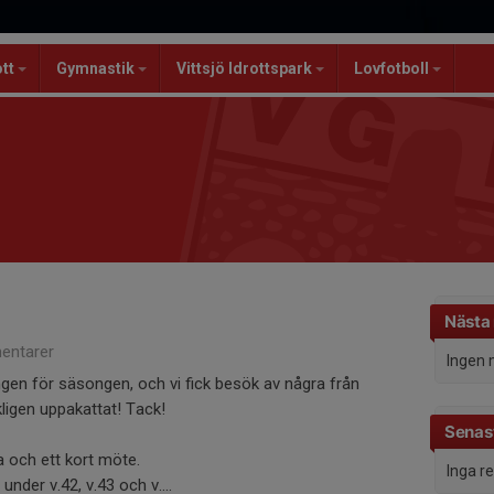
ott
Gymnastik
Vittsjö Idrottspark
Lovfotboll
8
Nästa
entarer
Ingen 
ingen för säsongen, och vi fick besök av några från
ligen uppakattat! Tack!
Senast
a och ett kort möte.
Inga r
nder v.42, v.43 och v....