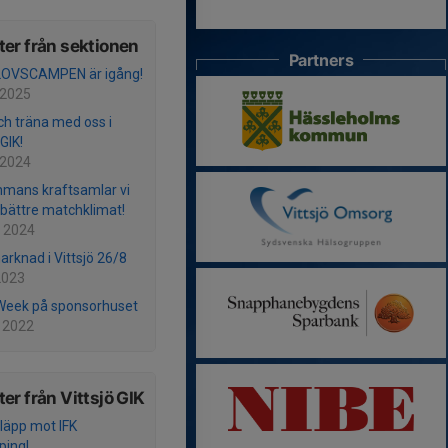
er från sektionen
Partners
OVSCAMPEN är igång!
 2025
h träna med oss i
 GIK!
 2024
mmans kraftsamlar vi
t bättre matchklimat!
 2024
rknad i Vittsjö 26/8
 2023
Week på sponsorhuset
 2022
er från Vittsjö GIK
släpp mot IFK
ping!