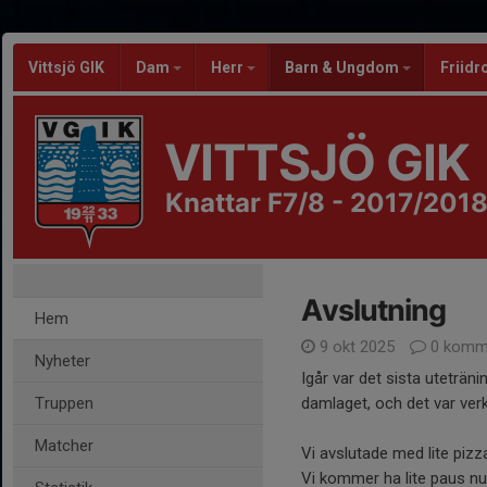
Vittsjö GIK
Dam
Herr
Barn & Ungdom
Friidr
VITTSJÖ GIK
Knattar F7/8 - 2017/201
Avslutning
Hem
9 okt 2025
0 komm
Nyheter
Igår var det sista uteträn
Truppen
damlaget, och det var verk
Matcher
Vi avslutade med lite pizz
Vi kommer ha lite paus nu u