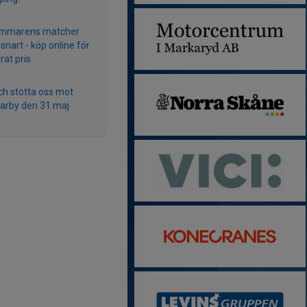
mmarens matcher
snart - köp online för
rat pris
h stötta oss mot
rby den 31 maj