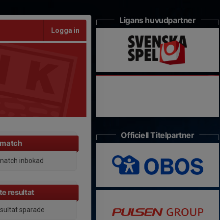
Ligans huvudpartner
Logga in
Officiell Titelpartner
 match
match inbokad
e resultat
esultat sparade