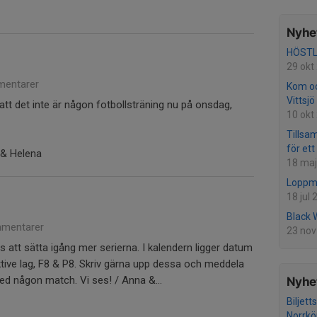
Nyhet
HÖSTL
29 okt
entarer
Kom oc
Vittsjö
att det inte är någon fotbollsträning nu på onsdag,
10 okt
Tillsa
för et
 & Helena
18 maj
Loppma
18 jul
Black 
mentarer
23 nov
gs att sätta igång mer serierna. I kalendern ligger datum
tive lag, F8 & P8. Skriv gärna upp dessa och meddela
ed någon match. Vi ses! / Anna &...
Nyhet
Biljett
Norrkö