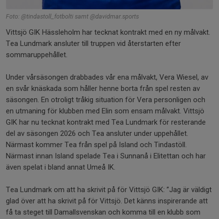
Foto: @tindastoll_fotbolti samt @davidmar.sports
Vittsjö GIK Hässleholm har tecknat kontrakt med en ny målvakt.
Tea Lundmark ansluter till truppen vid återstarten efter
sommaruppehållet.
Under vårsäsongen drabbades vår ena målvakt, Vera Wiesel, av
en svår knäskada som håller henne borta från spel resten av
säsongen. En otroligt tråkig situation för Vera personligen och
en utmaning för klubben med Elin som ensam målvakt. Vittsjö
GIK har nu tecknat kontrakt med Tea Lundmark för resterande
del av säsongen 2026 och Tea ansluter under uppehållet.
Närmast kommer Tea från spel på Island och Tindastöll.
Närmast innan Island spelade Tea i Sunnanå i Elitettan och har
även spelat i bland annat Umeå IK.
Tea Lundmark om att ha skrivit på för Vittsjö GIK: ”Jag är väldigt
glad över att ha skrivit på för Vittsjö. Det känns inspirerande att
få ta steget till Damallsvenskan och komma till en klubb som