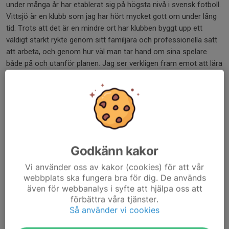
under många år har etablerat sig på högsta nivå i svensk fotboll.
Vittsjö är en klubb som jag har hört mycket gott om under lång
tid. Trots att det är en mindre ort har klubben byggt upp ett
väldigt starkt rykte genom sitt familjära och professionella sätt
att arbeta, och genom hur väl man tar hand om sina spelare
både på och utanför planen. Jag ser verkligen fram emot att lära
känna laget, klubben och alla människor runt omkring Vittsjö,
och jag är väldigt taggad på att bidra på bästa sätt!”
Varmt välkommen till Vittsjö GIK Tea!
Dela nyhet
Godkänn kakor
Vi använder oss av kakor (cookies) för att vår
webbplats ska fungera bra för dig. De används
Kommentarer
även för webbanalys i syfte att hjälpa oss att
förbättra våra tjänster.
Så använder vi cookies