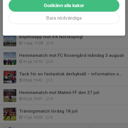
Tidigare nyheter
Godkänn alla kakor
Bara nödvändiga
Kvällens matchprogram
3 aug, 13:41
0
Biljettsläpp mot IFK Norrköping!
1 aug, 17:28
0
Hemmamatch mot FC Rosengård måndag 3 augusti
31 jul, 10:10
0
Tack för en fantastisk derbykväll – information om våra biljetter framåt
29 jul, 19:42
2
Hemmamatch mot Malmö FF den 27 juli
22 jul, 19:07
0
Träningsmatch lördag 18 juli
17 jul, 10:20
0