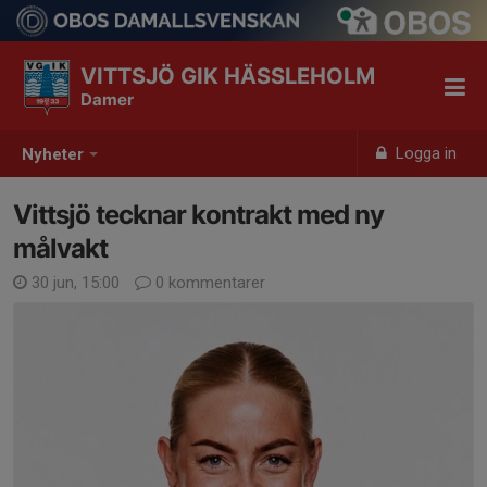
VITTSJÖ GIK HÄSSLEHOLM
Damer
Logga in
Nyheter
Vittsjö tecknar kontrakt med ny
målvakt
30 jun, 15:00
0 kommentarer