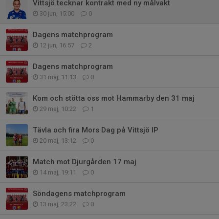
Vittsjö tecknar kontrakt med ny målvakt
30 jun, 15:00
0
Dagens matchprogram
12 jun, 16:57
2
Dagens matchprogram
31 maj, 11:13
0
Kom och stötta oss mot Hammarby den 31 maj
29 maj, 10:22
1
Tävla och fira Mors Dag på Vittsjö IP
20 maj, 13:12
0
Match mot Djurgården 17 maj
14 maj, 19:11
0
Söndagens matchprogram
13 maj, 23:22
0