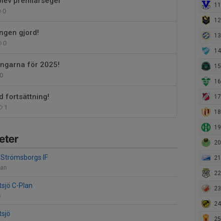
blev premiärseger
11.
0
12.
ingen gjord!
13.
0
14.
ingarna för 2025!
15. H
0
16.
d fortsättning!
17
1
18.
19.
eter
20.
Strömsborgs IF
21. 
lan
22. S
tsjö C-Plan
23.
ö
24.
tsjö
25. 