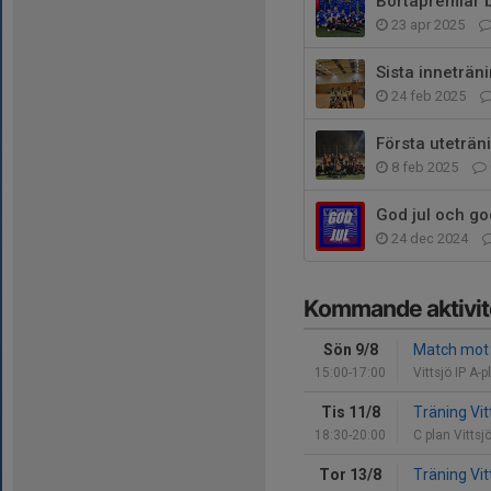
Bortapremiär 
23 apr 2025
Sista inneträn
24 feb 2025
Första uteträn
8 feb 2025
God jul och go
24 dec 2024
Kommande aktivit
Sön 9/8
Match mot 
15:00-17:00
Vittsjö IP A-p
Tis 11/8
Träning Vit
18:30-20:00
C plan Vittsj
Tor 13/8
Träning Vit