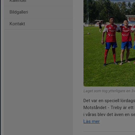
Kalender
Bildgalleri
Kontakt
Laget som tog ytterligare en 3-
Det var en speciell lördag
Motståndet - Treby är ett 
i våras blev det även en se
Läs mer