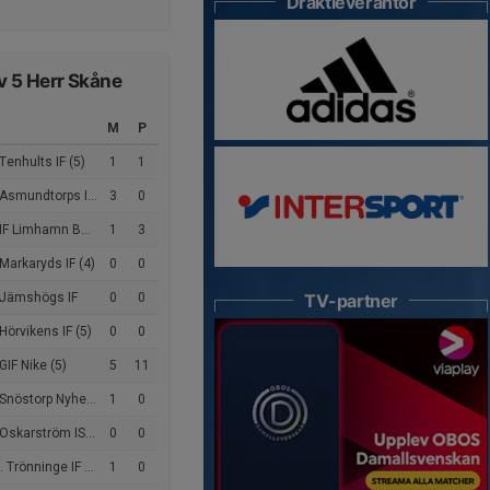
Dräktleverantör
iv 5 Herr Skåne
M
P
Tenhults IF (5)
1
1
Asmundtorps IF (5)
3
0
F Limhamn Bunkeflo (3)
1
3
Markaryds IF (4)
0
0
 Jämshögs IF
0
0
TV-partner
Hörvikens IF (5)
0
0
GIF Nike (5)
5
11
nöstorp Nyhem FF (5)
1
0
Oskarström IS (5)
0
0
 Trönninge IF (5)
1
0