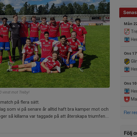
Senast
Mån 22
Tre
Her
Ons 17
Gli
Her
Ons 10
Her
0 vinst mot Treby!
Mal
smatch på flera sätt.
lag som vi på senare år alltid haft bra kamper mot och
Fler re
ger så killarna var taggade på att återskapa triumfen....
Följ o