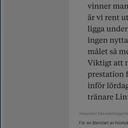
Screenshot från matchrapporten
För en återstart av hösts