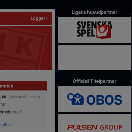
Ligans huvudpartner
Logga in
Officiell Titelpartner
 match
5:00
| Division 6 Herr Norra Skåne
rar
ömsborgs IF
atcher