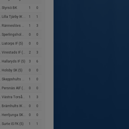
. Styrsö BK
1
0
Lilla Tjärby IK (5)
1
1
nneslövs GIF/BK Walldia (6)
1
3
Sperlingsholms IF (5)
0
0
 Liatorps IF (5)
0
0
 Virestads IF (5)
2
3
 Hallaryds IF (5)
3
6
 Holsby SK (5)
0
0
Skeppshults BK (5)
1
0
 Persnäs AIF (5)
0
0
Västra Torsås IF (5)
1
3
 Brämhults IK (5)
0
0
Herrljunga SK FK (5)
0
0
 Surte IS FK (5)
1
1