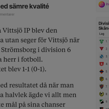
I
med sämre kvalité
mentarer
Divis
Skån
Lag
1.
2. 
3. 
4. 
5. 
6. 
7. 
8. Jä
9.