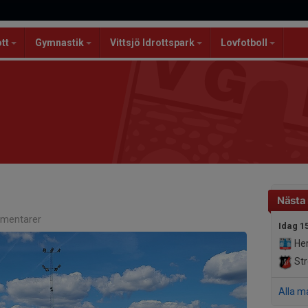
ott
Gymnastik
Vittsjö Idrottspark
Lovfotboll
Nästa
mentarer
Idag 1
Her
Str
Alla m