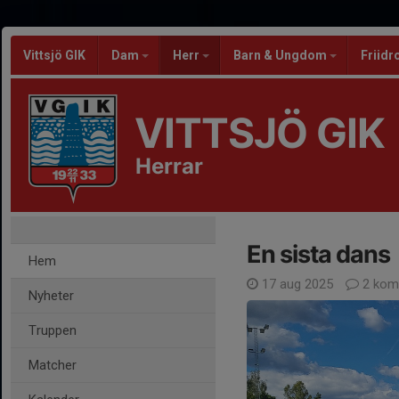
Vittsjö GIK
Dam
Herr
Barn & Ungdom
Friidr
VITTSJÖ GIK
Herrar
En sista dans
Hem
17 aug 2025
2 kom
Nyheter
Truppen
Matcher