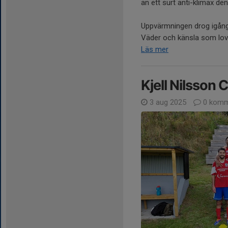
än ett surt anti-klimax d
Uppvärmningen drog igång
Väder och känsla som lova
Läs mer
Kjell Nilsson 
3 aug 2025
0 komm