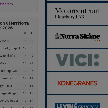
nstagram
ion 6 Herr Norra
e 2026
M
P
 VMA IK
14
34
Röke IF/Hörja IF
14
31
Wisseltofta IF
14
29
Mala IF
13
28
Farstorps GoIF
13
27
Glimåkra IF
14
19
Tyringe IF
14
16
gersborgs IF/Verums GoIF
13
15
 Lönsboda GoIF
13
14