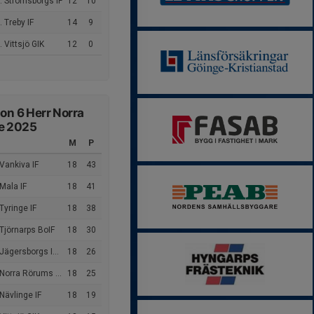
. Strömsborgs IF
12
10
 Treby IF
14
9
 Vittsjö GIK
12
0
ion 6 Herr Norra
e 2025
M
P
Vankiva IF
18
43
Mala IF
18
41
Tyringe IF
18
38
Tjörnarps BoIF
18
30
gersborgs IF/Verums GoIF
18
26
Norra Rörums GIF
18
25
Nävlinge IF
18
19