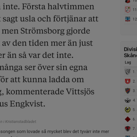
10
11.
12.
Divis
Skån
Lag
1. 
2. 
3. 
4. 
5. Jä
6. 
 i Kristianstadbladet.
7. 
äsongen som lovade så mycket blev det tyvärr inte mer