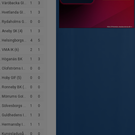
 Väröbacka GIF (5)
1
3
 Hvetlanda GIF (5)
1
3
 Rydaholms GoIF (5)
0
0
 Aneby SK (4)
1
3
elsingborgs Östra IF (6)
4
5
 VMA IK (6)
2
1
. Höganäs BK
1
3
 Olofströms IF (4)
0
0
 Hoby GIF (5)
0
0
 Ronneby BK (5)
0
0
Mörrums GoIS FK (5)
0
0
ölvesborgs GIF U-lag (5)
1
0
 Guldhedens IK (5)
1
3
 Hermansby IF (5)
1
1
Kungsladugårds BK (5)
0
0