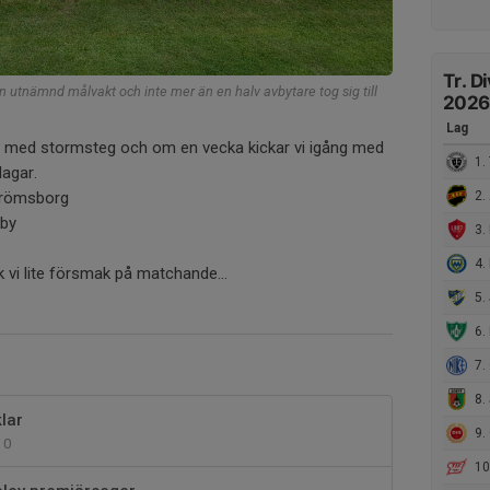
Tr. D
n utnämnd målvakt och inte mer än en halv avbytare tog sig till
2026
Lag
 med stormsteg och om en vecka kickar vi igång med
1. 
dagar.
trömsborg
2. 
eby
3. I
4. 
k vi lite försmak på matchande...
5.
6. 
7. 
8. S
lar
9. 
0
10.