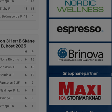
Vittsjö GIK
18
15
Treby IF
18
13
. Strömsborgs IF
18
4
ion 3 Herr B Skåne
 B, höst 2025
M
P
Norra Rörums GIF
6
15
Vinslövs IF
6
15
Snapphanepartner
Sösdala IF
6
10
Farstorps GoIF
6
9
Nävlinge IF (9m9)
6
9
Tyringe IF
6
3
Vittsjö GIK
6
1