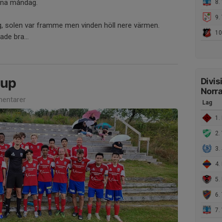
enna måndag.
8. 
9. 
, solen var framme men vinden höll nere värmen.
10
de bra...
Cup
Divis
Norra
entarer
Lag
1. 
2. 
3. 
4. 
5. 
6. 
7. 