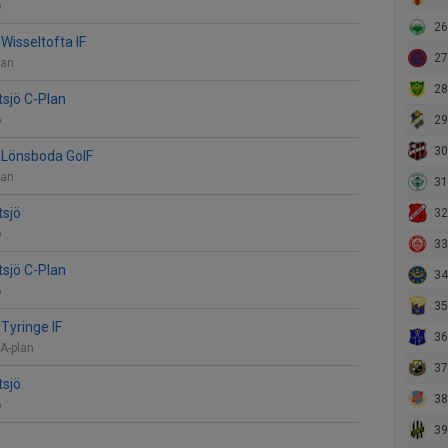
ö
26
Wisseltofta IF
27. 
lan
28. Rä
tsjö C-Plan
ö
29. 
30.
 Lönsboda GoIF
lan
31.
tsjö
32.
ö
33.
tsjö C-Plan
34. 
ö
35.
Tyringe IF
36. 
 A-plan
37.
tsjö
38. 
ö
39.