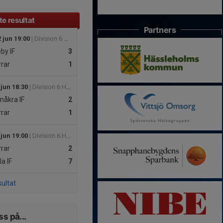
e resultat
Partners
 jun 19:00
| Division 6 Herr Norra Skåne
by IF
3
rar
1
 jun 18:30
| Division 6 Herr Norra Skåne
måkra IF
2
rar
1
 jun 19:00
| Division 6 Herr Norra Skåne
rar
2
a IF
7
sultat
ss på...