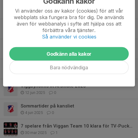
Godkänn kakor
Viggbyholms IK inleder samarbete med Roslagskliniken
Vi använder oss av kakor (cookies) för att vår
15 okt 2025
0
webbplats ska fungera bra för dig. De används
även för webbanalys i syfte att hjälpa oss att
Viggan är nu registrerad för Fritidskortet!
förbättra våra tjänster.
25 sep 2025
0
Så använder vi cookies
Ny ordförande huvudstyrelsen Viggbyholm IK
29 jun 2025
0
Godkänn alla kakor
Sommarstängt på kansliet
Bara nödvändiga
16 jun 2025
0
Viggbyholms IK Årsmöte 2025
12 jun 2025
0
Sommartider på kansliet
4 jun 2025
0
7 spelare från Viggan Team 10 klara för TV-Puckens vårläger!
30 mar 2025
1