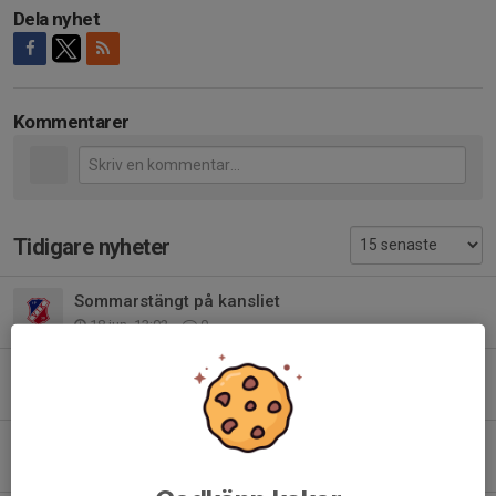
Dela nyhet
Kommentarer
Tidigare nyheter
Sommarstängt på kansliet
18 jun, 13:02
0
Viggbyholms IK Årsmöte 2026
1 jun, 19:48
0
Julstängt kansliet
12 dec 2025
0