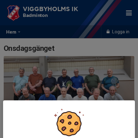
VIGGBYHOLMS IK
Badminton
Logga in
Hem
Onsdagsgänget