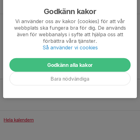
Godkänn kakor
Vi använder oss av kakor (cookies) för att vår
Badmintontider VT26
webbplats ska fungera bra för dig. De används
2 feb, 11:12
1 kommentar
även för webbanalys i syfte att hjälpa oss att
förbättra våra tjänster.
Vi kör på onsdagar i F2 hallen mellan kl 9-10
Så använder vi cookies
Läs mer
Godkänn alla kakor
Kommande aktiviteter
Bara nödvändiga
Inga aktiviteter inbokade
Hela kalendern