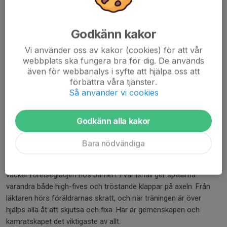
Godkänn kakor
Vi använder oss av kakor (cookies) för att vår
webbplats ska fungera bra för dig. De används
även för webbanalys i syfte att hjälpa oss att
förbättra våra tjänster.
Så använder vi cookies
Vill du att ditt barn ska hitta en sport och förening där ledarna
ser alla barn? Där man lyfter fram de individuella styrkorna och
Godkänn alla kakor
stegvis jobbar med det som barnet behöver träna lite mer på? Då
har ni kommit helt rätt - till Team13!
Bara nödvändiga
Viggbyholms IK Hockey – Viggan i folkmun – är klubben som
väcker rörelseglädjen hos barnen. I vår ishall ger spelarna
varandra både high-fives och tröstande klappar på axeln. Från
läktaren hörs föräldrarnas skratt, och när träningen är över
hjälps alla åt att skjutsa och fixa. Här är gemenskapen och
kamratskapet det viktigaste av allt.