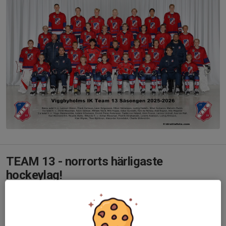
TEAM 13 - norrorts härligaste
hockeylag!