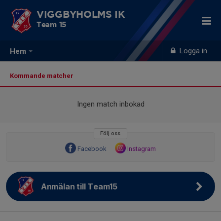
VIGGBYHOLMS IK
Team 15
Logga in
Hem
Kommande matcher
Ingen match inbokad
Följ oss
Facebook
Instagram
Anmälan till Team15