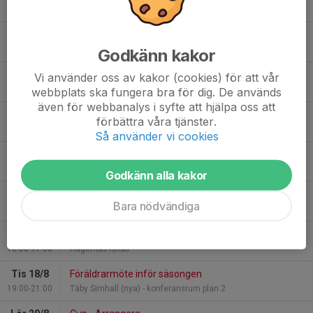
19:00-20:00
Hägernäs Ishall
Tis 11/8
CoopCup - möte
17:15-18:30
Hägernäs Ishall
Godkänn kakor
Tis 11/8
U12
Vi använder oss av kakor (cookies) för att vår
17:30-18:30
Hägernäs Ishall
webbplats ska fungera bra för dig. De används
även för webbanalys i syfte att hjälpa oss att
Ons 12/8
U11/12
förbättra våra tjänster.
15:30-16:30
Hägernäs Ishall
Så använder vi cookies
Tor 13/8
U11/12
16:30-17:30
Hägernäs Ishall
Godkänn alla kakor
Fre 14/8
U11/12
Bara nödvändiga
15:30-16:30
Hägernäs Ishall
Sön 16/8
U11/12
16:00-17:00
Hägernäs Ishall
Tis 18/8
Föräldrarmöte inför säsongen
19:00-21:00
Täby Simhall (nya) - konferansrum plan 2