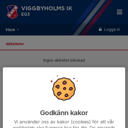
VIGGBYHOLMS IK
EG3
Logga in
Hem
Aktiviteter
Ingen aktivitet inbokad
Godkänn kakor
Vi använder oss av kakor (cookies) för att vår
webbplats ska fungera bra för dig. De används