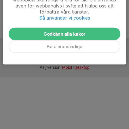
även för webbanalys i syfte att hjälpa oss att
förbättra våra tjänster.
Så använder vi cookies
Godkänn alla kakor
Bara nödvändiga
För
smarta
idrottsföreningar
Välj version:
Mobil
|
Desktop