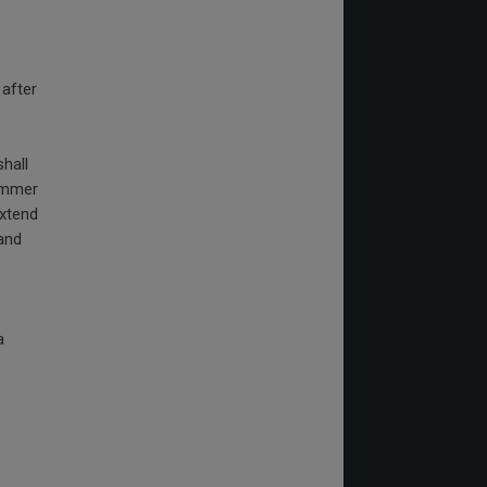
 after
shall
summer
extend
and
a