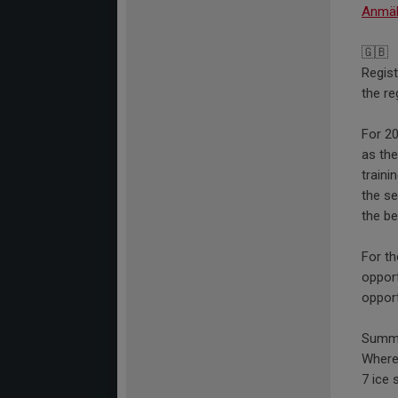
Anmäl
🇬🇧
Regist
the r
For 20
as the
traini
the se
the be
For th
oppor
opport
Summer
Where:
7 ice 