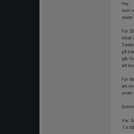
Hej,
som v
slutar
För 20
ishall
Tanken
på trä
går fö
att k
För de
att öv
under
Somma
Var: S
7 is ti