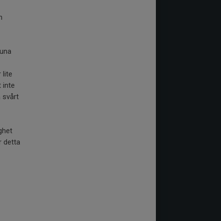
n
tuna
lite
 inte
 svårt
ghet
r detta