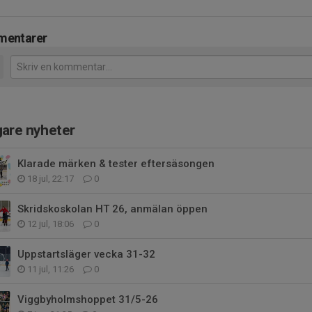
entarer
gare nyheter
Klarade märken & tester eftersäsongen
18 jul, 22:17
0
Skridskoskolan HT 26, anmälan öppen
12 jul, 18:06
0
Uppstartsläger vecka 31-32
11 jul, 11:26
0
Viggbyholmshoppet 31/5-26