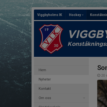
Viggbyholms IK
Hockey
Konståkn
VIGGB
Konståknings
So
Hem
20 
Nyheter
Kontakt
Om oss