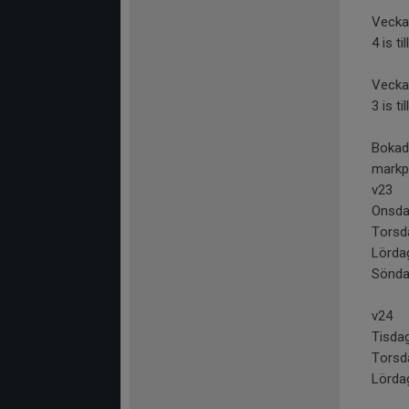
Vecka
4 is ti
Vecka
3 is ti
Bokade
markp
v23
Onsda
Torsd
Lörda
Sönda
v24
Tisdag
Torsd
Lörda