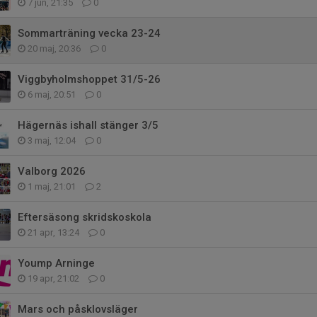
7 jun, 21:35
0
Sommarträning vecka 23-24
20 maj, 20:36
0
Viggbyholmshoppet 31/5-26
6 maj, 20:51
0
Hägernäs ishall stänger 3/5
3 maj, 12:04
0
Valborg 2026
1 maj, 21:01
2
Eftersäsong skridskoskola
21 apr, 13:24
0
Yoump Arninge
19 apr, 21:02
0
Mars och påsklovsläger