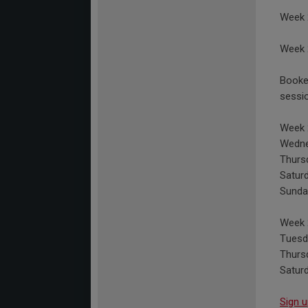
Week 2
Week 2
Booked
sessi
Week 
Wedne
Thurs
Saturd
Sunda
Week 
Tuesd
Thurs
Satur
Sign 