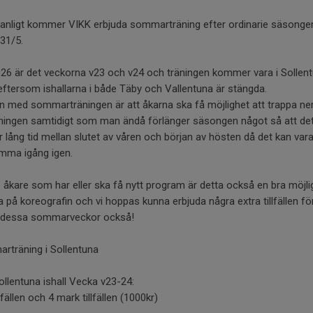
anligt kommer VIKK erbjuda sommarträning efter ordinarie säsonge
 31/5.
26 är det veckorna v23 och v24 och träningen kommer vara i Sollen
 eftersom ishallarna i både Täby och Vallentuna är stängda.
 med sommarträningen är att åkarna ska få möjlighet att trappa ner 
ningen samtidigt som man ändå förlänger säsongen något så att det
r lång tid mellan slutet av våren och början av hösten då det kan vara
omma igång igen.
 åkare som har eller ska få nytt program är detta också en bra möjli
a på koreografin och vi hoppas kunna erbjuda några extra tillfällen fö
 dessa sommarveckor också!
rträning i Sollentuna
ollentuna ishall Vecka v23-24:
llfällen och 4 mark tillfällen (1000kr)