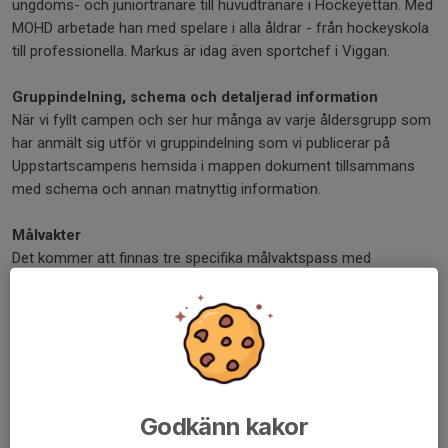
ungdoms- och juniortränare till huvudtränare i Hockeyettan. Med
MOHD arbetade han med spelare i alla åldrar - från hockeyskola
till professionella. Markus är idag även sportchef i Viggan.
Gruppindelning, schema och detaljerad information
När vi fyllt campen och ser hur många av varje åldersgrupp som
har anmält sig utför vi gruppindelning som vi publicerar på
Uppstartscampens hemsida i mappen dokument tillsammans
med schema och annan matnyttig information.
Målvakter
Det kommer att finnas tre specifika målvaktspass med
dedikerade målvaktstränare från BB Goalie. Mer information om
innehåll kommer under sommaren.
Kostnad:
Medlemmar i Viggan 2 950 kr (medlemmar i Waxholm betalar
Vigganpris)
Externa spelare 3 250 kr
Godkänn kakor
Målvakter 2950 kr