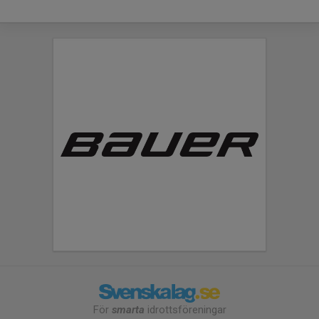
För
smarta
idrottsföreningar