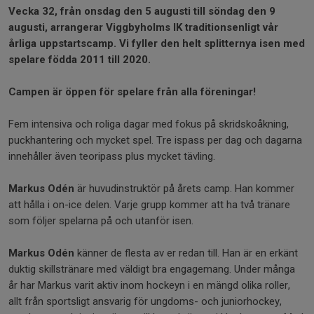
Vecka 32, från onsdag den 5 augusti till söndag den 9
augusti, arrangerar Viggbyholms IK traditionsenligt vår
årliga uppstartscamp. Vi fyller den helt splitternya isen med
spelare födda 2011 till 2020.
Campen är öppen för spelare från alla föreningar!
Fem intensiva och roliga dagar med fokus på skridskoåkning,
puckhantering och mycket spel. Tre ispass per dag och dagarna
innehåller även teoripass plus mycket tävling.
Markus Odén
är huvudinstruktör på årets camp. Han kommer
att hålla i on-ice delen. Varje grupp kommer att ha två tränare
som följer spelarna på och utanför isen.
Markus Odén
känner de flesta av er redan till. Han är en erkänt
duktig skillstränare med väldigt bra engagemang. Under många
år har Markus varit aktiv inom hockeyn i en mängd olika roller,
allt från sportsligt ansvarig för ungdoms- och juniorhockey,