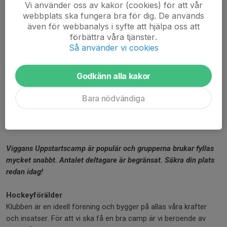
Vi använder oss av kakor (cookies) för att vår
Syskonrabatt: 50% på ordinarie lägsta avgift
webbplats ska fungera bra för dig. De används
även för webbanalys i syfte att hjälpa oss att
Lunch och mellanmål ingår alla dagar. Glöm inte att anmäla
förbättra våra tjänster.
eventuella allergier. Tag eventuellt med ett extra mellanmål för
Så använder vi cookies
att fylla på energi.
Godkänn alla kakor
Anmälan:
Anmälan sker på knappen ovan och är bindande från och med
Bara nödvändiga
15 juli 2026. Avbokning från och med den 15 juli kan ske mot
läkarintyg och vi behåller 500 kr för administration om avbokning
skett innan campen startat.
Viggans Uppstartscamp är populär och grupperna brukar fyllas
mycket snabbt. Antalet deltagare är begränsat. Säkra din plats
redan idag!
Hockeyförälder
Klubben är en ideell förening och bygger på allas våra krafter
och insatser. För att vi ska få en bra camp är vi beroende av