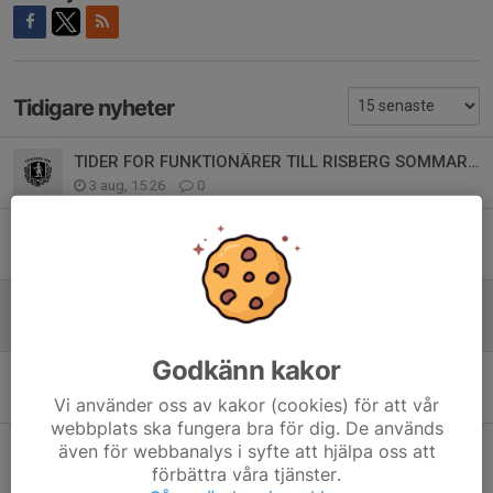
Tidigare nyheter
TIDER FOR FUNKTIONÄRER TILL RISBERG SOMMAREN 2026
3 aug, 15:26
0
Venjans AIK 24h i rörelse 2026
11 jun, 19:57
0
Motionsbingo sommaren 2026
25 maj, 19:55
0
Godkänn kakor
Karnevalen 2026
25 maj, 19:51
0
Vi använder oss av kakor (cookies) för att vår
webbplats ska fungera bra för dig. De används
INSTÄLLD TÄVLING
även för webbanalys i syfte att hjälpa oss att
förbättra våra tjänster.
15 feb, 10:14
0