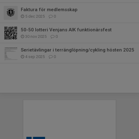
Faktura för medlemsskap
5 dec 2025
0
50-50 lotteri Venjans AIK funktionärsfest
30 nov 2025
0
Serietävlingar i terränglöpning/cykling hösten 2025
4 sep 2025
0