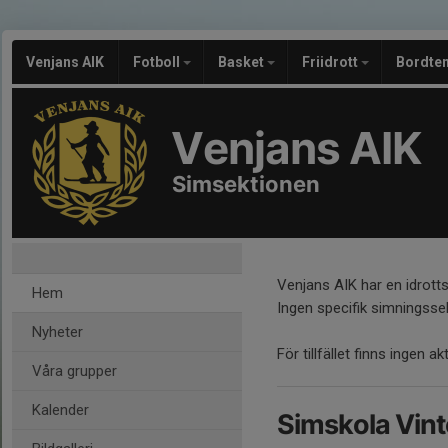
Venjans AIK
Fotboll
Basket
Friidrott
Bordte
Venjans AIK
Simsektionen
Venjans AIK har en idrotts
Hem
Ingen specifik simningssek
Nyheter
För tillfället finns ingen a
Våra grupper
Kalender
Simskola Vin