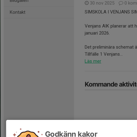
Bildgalleri
30 nov 2025
0 kom
SIMSKOLA I VENJANS S
Kontakt
Venjans AIK planerar att h
januari 2026.
Det preliminära schemat 
Tillfälle 1 Venjans...
Läs mer
Kommande aktivit
Hela kalendern
Godkänn kakor