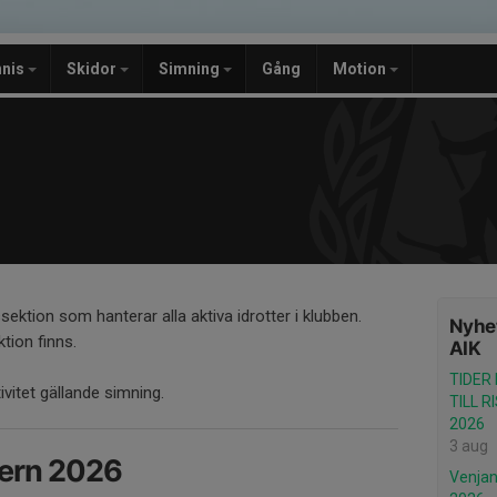
nnis
Skidor
Simning
Gång
Motion
sektion som hanterar alla aktiva idrotter i klubben.
Nyhet
tion finns.
AIK
TIDER
ktivitet gällande simning.
TILL 
2026
3 aug
tern 2026
Venjan