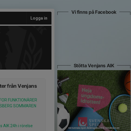
Vi finns på Facebook
Logga in
Stötta Venjans AIK
er från Venjans
 FOR FUNKTIONÄRER
RISBERG SOMMAREN
s AIK 24h i rörelse