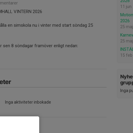
2026
mentarer
11 jun
IMHALL VINTERN 2026
Motio
2026
ålla en simskola nu i vinter med start söndag 25
25 maj
Karnev
25 maj
är sen 8 söndagar framöver enligt nedan:
INSTÄ
15 feb
Nyhet
eter
grup
Inga p
Inga aktiviteter inbokade