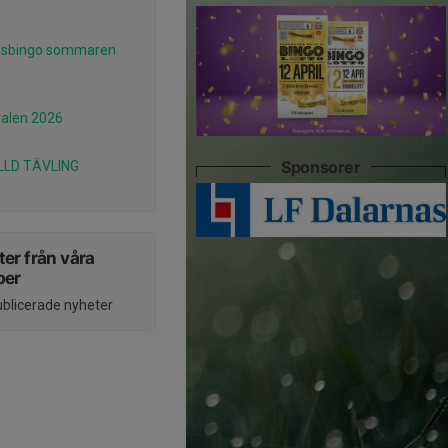
nsbingo sommaren
alen 2026
Sponsorer
LLD TÄVLING
er från våra
per
ublicerade nyheter