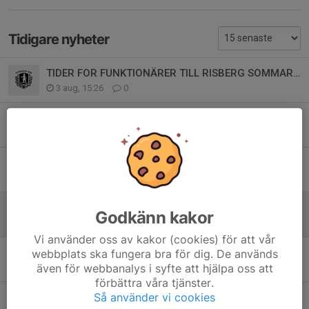
Tidigare nyheter
TIDER FOR FUNKTIONÄRER TILL RISBERG SOMMAREN 2026
3 aug, 15:26
0
Venjans AIK 24h i rörelse 2026
11 jun, 19:57
0
Motionsbingo sommaren 2026
25 maj, 19:55
0
Karnevalen 2026
Godkänn kakor
25 maj, 19:51
0
Vi använder oss av kakor (cookies) för att vår
INSTÄLLD TÄVLING
webbplats ska fungera bra för dig. De används
även för webbanalys i syfte att hjälpa oss att
15 feb, 10:14
0
förbättra våra tjänster.
Så använder vi cookies
Uppskjuten tid Lilla Venjansloppet