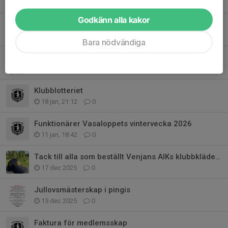
14 feb, 12:09
0
Godkänn alla kakor
Venjans AIK inbjuder till Lilla Venjansloppet 2026
20 jan, 20:15
0
Bara nödvändiga
Serietävlingar i skidor
20 jan, 20:13
0
Klubblotteriet
18 jan, 21:12
0
Funktionärer Vasaloppets vintervecka 2026
11 jan, 18:42
0
Tack till alla som beställt Venjans AIKs klubbkläder i år!
17 dec 2025
0
Jullovsmästerskap i pingis
15 dec 2025
0
Faktura för medlemsskap