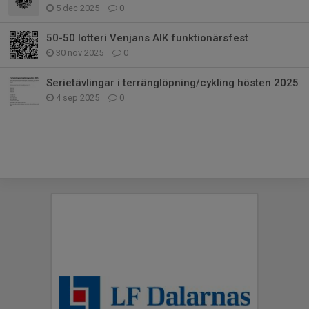
5 dec 2025
0
50-50 lotteri Venjans AIK funktionärsfest
30 nov 2025
0
Serietävlingar i terränglöpning/cykling hösten 2025
4 sep 2025
0