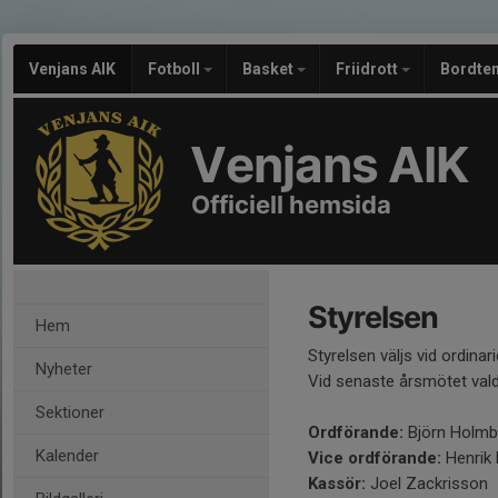
Venjans AIK
Fotboll
Basket
Friidrott
Bordte
Venjans AIK
Officiell hemsida
Styrelsen
Hem
Styrelsen väljs vid ordinar
Nyheter
Vid senaste årsmötet vald
Sektioner
Ordförande:
Björn Holmb
Kalender
Vice ordförande:
Henrik
Kassör:
Joel Zackrisson