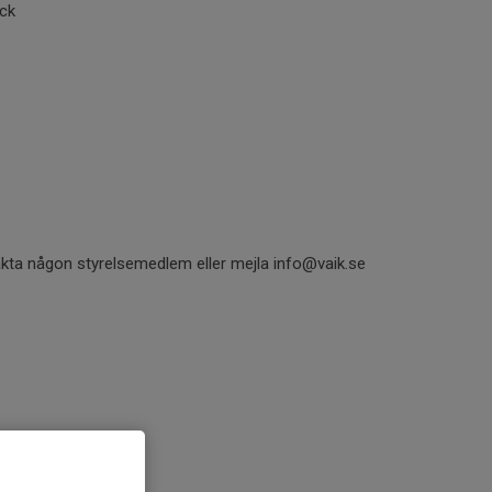
äck
takta någon styrelsemedlem eller mejla info@vaik.se