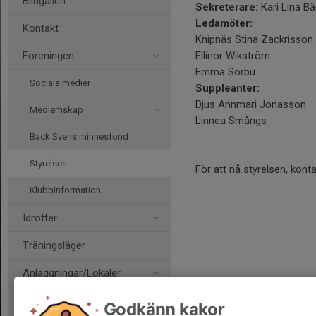
Bildgalleri
Sekreterare:
Kari Lina B
Ledamöter:
Kontakt
Knipnäs Stina Zackrisson
Föreningen
Ellinor Wikström
Emma Sörbu
Sociala medier
Suppleanter:
Djus Annmari Jonasson
Medlemskap
Linnea Smångs
Back Svens minnesfond
Styrelsen
För att nå styrelsen, kon
Klubbinformation
Idrotter
Träningsläger
Anläggningar/Lokaler
Arrangemang
Godkänn kakor