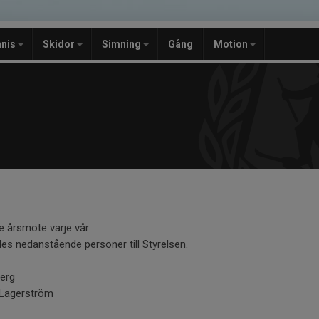
nnis
Skidor
Simning
Gång
Motion
ie årsmöte varje vår.
es nedanstående personer till Styrelsen.
erg
 Lagerström