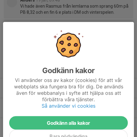
Anders
19 jan, 09:48
Vi hade även Rasmus från lemlarna som sprang 60m på
PB 8,32 och en fin 6:e plats i DM och vinterspelen.
Joanna
19 jan, 11:46
Härligt Rasmus!
Godkänn kakor
Tidigare nyheter
Vi använder oss av kakor (cookies) för att vår
SM Guld till Olivia Grahn
webbplats ska fungera bra för dig. De används
Igår, 10:32
0
även för webbanalys i syfte att hjälpa oss att
förbättra våra tjänster.
Träningsgruppen Geparder på Gotland
Så använder vi cookies
Igår, 10:26
0
Godkänn alla kakor
Tullinge Friidrott på Stafett-SM – starka insatser i tufft motstånd
18 maj, 14:24
0
Bara nödvändiga