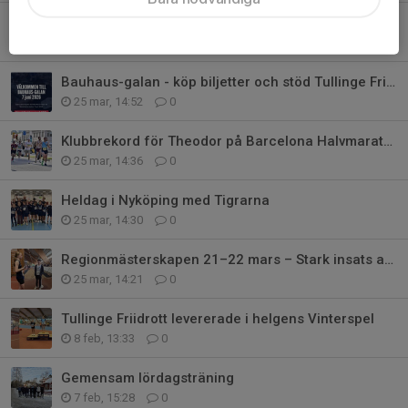
Tullinge Friidrott inledde säsongen starkt på Danderydsspelen
18 maj, 14:19
0
Bauhaus-galan - köp biljetter och stöd Tullinge Friidrott
25 mar, 14:52
0
Klubbrekord för Theodor på Barcelona Halvmaraton
25 mar, 14:36
0
Heldag i Nyköping med Tigrarna
25 mar, 14:30
0
Regionmästerskapen 21–22 mars – Stark insats av våra aktiva
25 mar, 14:21
0
Tullinge Friidrott levererade i helgens Vinterspel
8 feb, 13:33
0
Gemensam lördagsträning
7 feb, 15:28
0