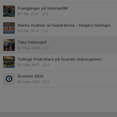
Framgångar på VeteranSM
7 feb, 15:22
0
Starka insatser av Geparderna – helgens tävlingsrapport (30/1–1/2)
5 feb, 09:14
0
Täby Vinterspel
19 jan, 09:26
2
Tullinge friidrottare på Scandic Indoorgames
19 jan, 09:21
0
Årsmöte 2026
14 dec 2025
0