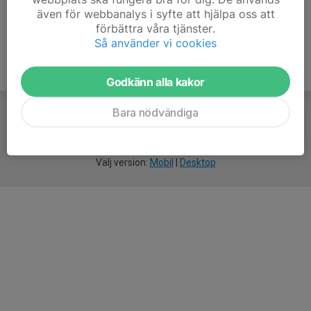
även för webbanalys i syfte att hjälpa oss att
förbättra våra tjänster.
Så använder vi cookies
Godkänn alla kakor
Bara nödvändiga
För
smarta
idrottsföreningar
Välj version:
Mobil
|
Desktop