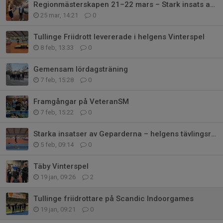
Regionmästerskapen 21–22 mars – Stark insats av våra aktiva
25 mar, 14:21
0
Tullinge Friidrott levererade i helgens Vinterspel
8 feb, 13:33
0
Gemensam lördagsträning
7 feb, 15:28
0
Framgångar på VeteranSM
7 feb, 15:22
0
Starka insatser av Geparderna – helgens tävlingsrapport (30/1–1/2)
5 feb, 09:14
0
Täby Vinterspel
19 jan, 09:26
2
Tullinge friidrottare på Scandic Indoorgames
19 jan, 09:21
0