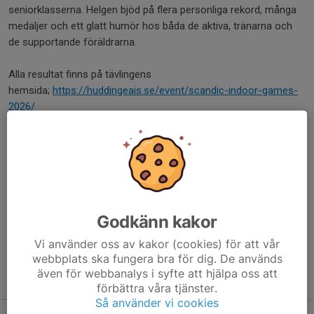
seniorklasserna. Helgen bjöd på flera personliga rekord, många
medaljer och ett glatt humör hos båda de aktiva, tränarna och
de supportande föräldrarna.
Alla resultat finns på tävlingens
hemsida;
https://huddingeais.se/event/scandic-indoor-games-
2026/
Dela nyhet
Kommentarer
Godkänn kakor
Vi använder oss av kakor (cookies) för att vår
webbplats ska fungera bra för dig. De används
även för webbanalys i syfte att hjälpa oss att
Tidigare nyheter
förbättra våra tjänster.
Så använder vi cookies