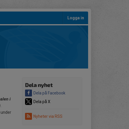
Logga in
Dela nyhet
Dela på Facebook
alen i
Dela på X
).
 under
Nyheter via RSS