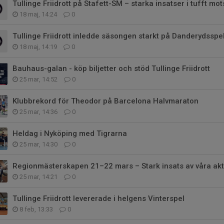
Tullinge Friidrott på Stafett-SM – starka insatser i tufft mo
18 maj, 14:24
0
Tullinge Friidrott inledde säsongen starkt på Danderydsspe
18 maj, 14:19
0
Bauhaus-galan - köp biljetter och stöd Tullinge Friidrott
25 mar, 14:52
0
Klubbrekord för Theodor på Barcelona Halvmaraton
25 mar, 14:36
0
Heldag i Nyköping med Tigrarna
25 mar, 14:30
0
Regionmästerskapen 21–22 mars – Stark insats av våra akt
25 mar, 14:21
0
Tullinge Friidrott levererade i helgens Vinterspel
8 feb, 13:33
0