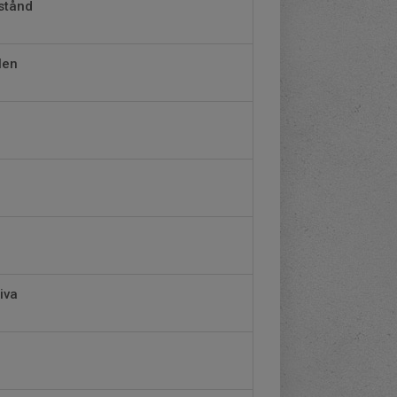
tstånd
len
iva