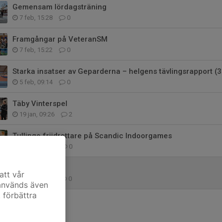
Gemensam lördagsträning
7 feb, 15:28
0
Framgångar på VeteranSM
7 feb, 15:22
0
Starka insatser av Geparderna – helgens tävlingsrapport (
5 feb, 09:14
0
Täby Vinterspel
19 jan, 09:26
2
Tullinge friidrottare på Scandic Indoorgames
19 jan, 09:21
0
Årsmöte 2026
att vår
14 dec 2025
0
 används även
t förbättra