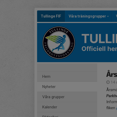
Tullinge FIF
Våra träningsgrupper
TULLI
Officiell h
År
Hem
14 
Nyheter
Årsmöt
Park
Våra grupper
Inform
Kalender
fliken