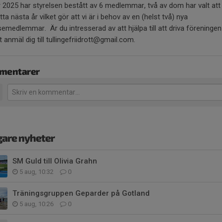
2025 har styrelsen bestått av 6 medlemmar, två av dom har valt att 
tta nästa år vilket gör att vi är i behov av en (helst två) nya
semedlemmar. Är du intresserad av att hjälpa till att driva föreningen
 anmäl dig till tullingefriidrott@gmail.com.
mentarer
gare nyheter
SM Guld till Olivia Grahn
5 aug, 10:32
0
Träningsgruppen Geparder på Gotland
5 aug, 10:26
0