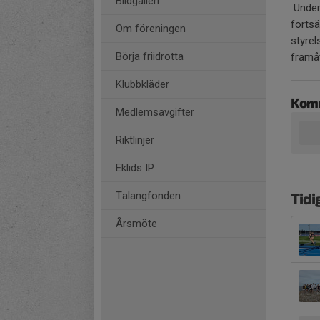
Bildgalleri
Under 
fortsä
Om föreningen
styrel
Börja friidrotta
framåt
Klubbkläder
Kom
Medlemsavgifter
Riktlinjer
Eklids IP
Talangfonden
Tidi
Årsmöte