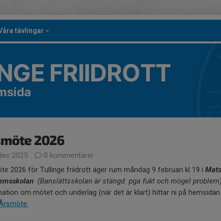
Våra tävlingar
NGE FRIIDROTT
emsida
smöte 2026
dec 2025
0 kommentarer
e 2026 för Tullinge friidrott äger rum måndag 9 februari kl 19 i
Mats
hemsskolan
(Banslättsskolan är stängd pga fukt och mögel problem
ation om mötet och underlag (när det är klart) hittar ni på hemsidan
Årsmöte.