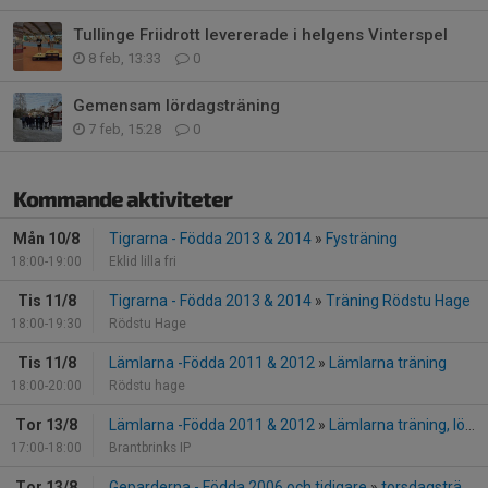
Tullinge Friidrott levererade i helgens Vinterspel
8 feb, 13:33
0
Gemensam lördagsträning
7 feb, 15:28
0
Kommande aktiviteter
Mån 10/8
Tigrarna - Födda 2013 & 2014
»
Fysträning
18:00-19:00
Eklid lilla fri
Tis 11/8
Tigrarna - Födda 2013 & 2014
»
Träning Rödstu Hage
18:00-19:30
Rödstu Hage
Tis 11/8
Lämlarna -Födda 2011 & 2012
»
Lämlarna träning
18:00-20:00
Rödstu hage
Tor 13/8
Lämlarna -Födda 2011 & 2012
»
Lämlarna träning, löpning
17:00-18:00
Brantbrinks IP
Tor 13/8
Geparderna - Födda 2006 och tidigare
»
torsdagsträning