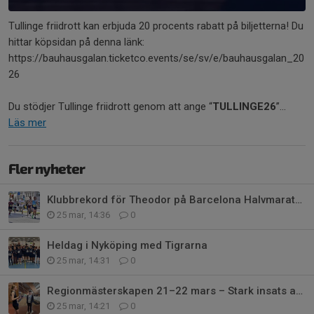
Tullinge friidrott kan erbjuda 20 procents rabatt på biljetterna! Du
hittar köpsidan på denna länk:
https://bauhausgalan.ticketco.events/se/sv/e/bauhausgalan_20
26
Du stödjer Tullinge friidrott genom att ange “
TULLINGE26
”...
Läs mer
Fler nyheter
Klubbrekord för Theodor på Barcelona Halvmaraton
25 mar, 14:36
0
Heldag i Nyköping med Tigrarna
25 mar, 14:31
0
Regionmästerskapen 21–22 mars – Stark insats av våra aktiva
25 mar, 14:21
0