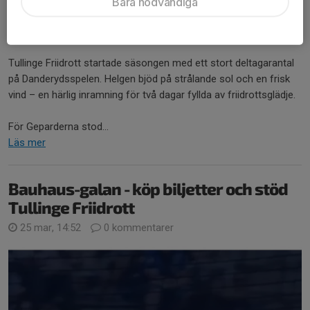
Bara nödvändiga
starkt på Danderydsspelen
18 maj, 14:19
0 kommentarer
Tullinge Friidrott startade säsongen med ett stort deltagarantal
på Danderydsspelen. Helgen bjöd på strålande sol och en frisk
vind – en härlig inramning för två dagar fyllda av friidrottsglädje.
För Geparderna stod...
Läs mer
Bauhaus-galan - köp biljetter och stöd
Tullinge Friidrott
25 mar, 14:52
0 kommentarer