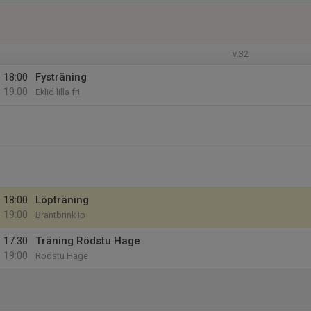
v.32
18:00
Fysträning
19:00
Eklid lilla fri
18:00
Löpträning
19:00
Brantbrink Ip
17:30
Träning Rödstu Hage
19:00
Rödstu Hage