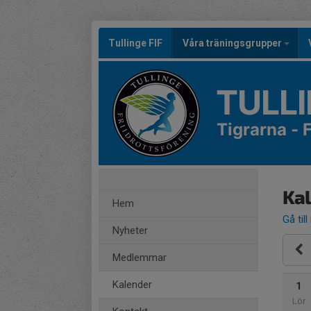
Tullinge FIF
Våra träningsgrupper
TULLI
Tigrarna -
Ka
Hem
Gå till
Nyheter
Medlemmar
Kalender
1
Lör