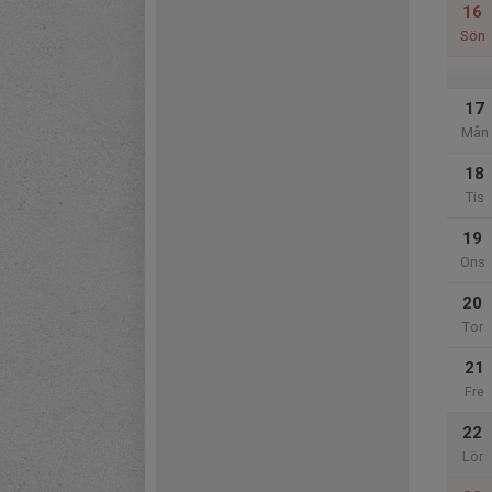
16
Sön
17
Mån
18
Tis
19
Ons
20
Tor
21
Fre
22
Lör