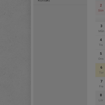
Kontakt
2
Sön
3
Mån
4
Tis
5
Ons
6
Tor
7
Fre
8
Lör