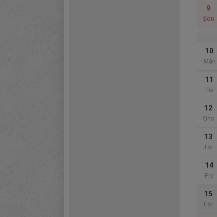
9
Sön
10
Mån
11
Tis
12
Ons
13
Tor
14
Fre
15
Lör