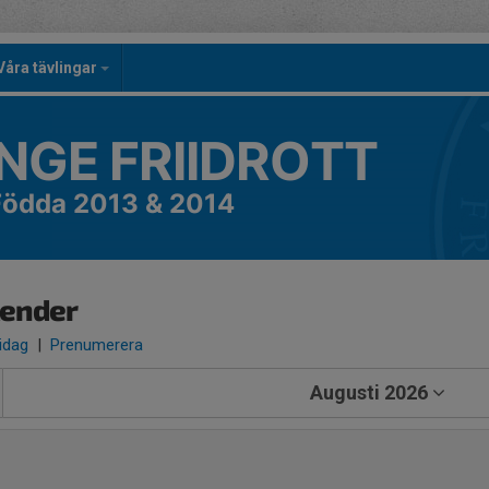
Våra tävlingar
NGE FRIIDROTT
 Födda 2013 & 2014
lender
 idag
|
Prenumerera
Augusti 2026