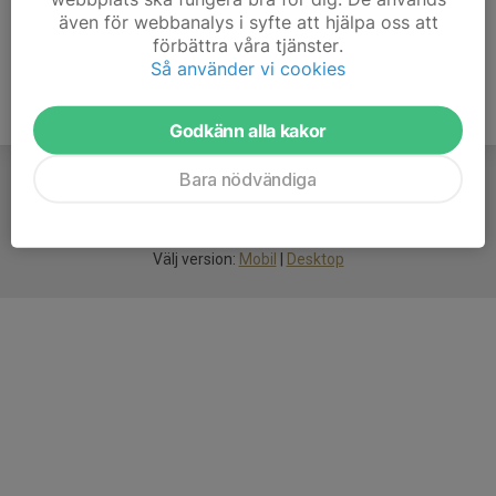
även för webbanalys i syfte att hjälpa oss att
förbättra våra tjänster.
Så använder vi cookies
Godkänn alla kakor
Bara nödvändiga
För
smarta
idrottsföreningar
Välj version:
Mobil
|
Desktop