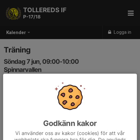
TOLLEREDS IF
P-17/18
Logga in
Kalender
Träning
Söndag 7 jun, 09:00-10:00
Spinnarvallen
Samling: 09:00
Godkänn kakor
Vi använder oss av kakor (cookies) för att vår
webbplats ska fungera bra för dig. De används