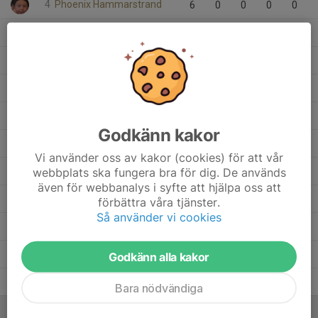
4
Phoenix Hammarstrand
6
0
0
0
0
Olle Gustavsson
1
0
0
0
0
Oliver Söderqvist
5
0
0
0
0
Noah Holmgren
5
0
0
0
0
Morris Jerenvik
2
0
0
0
0
Godkänn kakor
Mattis Wolfgang
3
0
0
0
0
Vi använder oss av kakor (cookies) för att vår
Malte Danielsson
webbplats ska fungera bra för dig. De används
6
0
0
0
0
även för webbanalys i syfte att hjälpa oss att
Lucas Carter Eriksson
6
0
0
0
0
förbättra våra tjänster.
Så använder vi cookies
Kingston Viklund
6
0
0
0
0
Jona Berg Amborn
5
0
0
0
0
Godkänn alla kakor
Alvin Oredsson
6
0
0
0
0
Bara nödvändiga