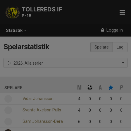
TOLLEREDS IF
P-15
Logga in
Statistik
Spelarstatistik
Spelare
Lag
2026, Alla serier
SPELARE
Vidar Johansson
4
0
0
0
0
Svante Axelson Pulls
4
0
0
0
0
Sam Johansson-Dera
6
0
0
0
0