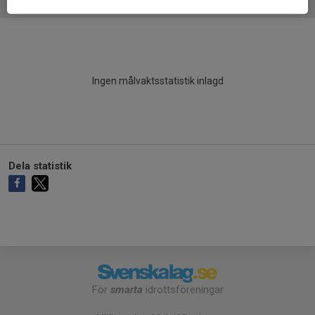
MÅLVAKTER
Ingen målvaktsstatistik inlagd
Dela statistik
För
smarta
idrottsföreningar