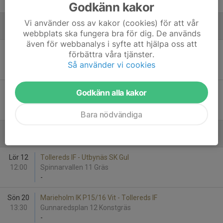
-
Godkänn kakor
Vi använder oss av kakor (cookies) för att vår
Augusti
webbplats ska fungera bra för dig. De används
även för webbanalys i syfte att hjälpa oss att
Lör 22
Lunden Överås BK Vit - Tollereds IF
förbättra våra tjänster.
13:15
Överåsvallen 12 Konstgräs
Så använder vi cookies
-
Lör 29
Tollereds IF - Floda BoIF 2
Godkänn alla kakor
11:00
Spinnarvallen 11 Gräs
-
Bara nödvändiga
September
Lör 12
Tollereds IF - Utbynäs SK Gul
12:00
Spinnarvallen 11 Gräs
-
Sön 20
Marieholm IK P15/16 Vit - Tollereds IF
13:30
Gunnaredsplan 12 Konstgräs
-