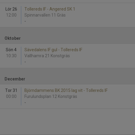
Lör 26
Tollereds IF - Angered SK 1
12:00
Spinnarvallen 11 Gräs
-
Oktober
Sön 4
Sävedalens IF gul - Tollereds IF
10:30
Vallhamra 21 Konstgräs
-
December
Tor 31
Björndammens BK 2015 lag vit - Tollereds IF
00:00
Furulundsplan 12 Konstgräs
-