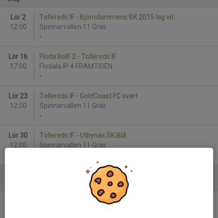
Lör 2
Tollereds IF - Björndammens BK 2015 lag vit
12:00
Spinnarvallen 11 Gräs
-
Lör 16
Floda BoIF 2 - Tollereds IF
17:00
Flodala IP 4 FRAMTIDEN
-
Lör 23
Tollereds IF - GoldCoast FC svart
12:00
Spinnarvallen 11 Gräs
-
Lör 30
Tollereds IF - Utbynäs SK Blå
12:00
Spinnarvallen 11 Gräs
-
Juni
Lör 6
Bergsjö IF - Tollereds IF
12:00
Bergsjövallen 22 Konstgräs