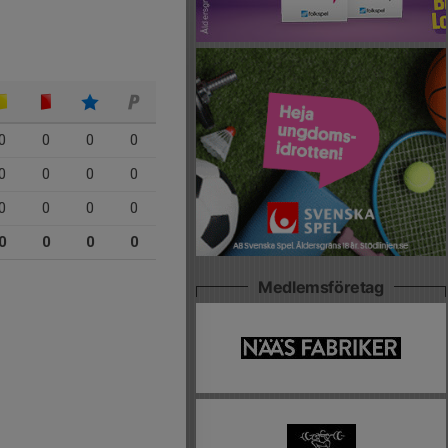
0
0
0
0
0
0
0
0
0
0
0
0
0
0
0
0
Medlemsföretag