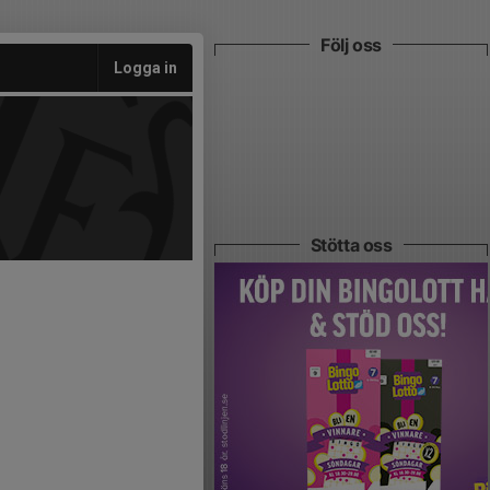
Följ oss
Logga in
Stötta oss