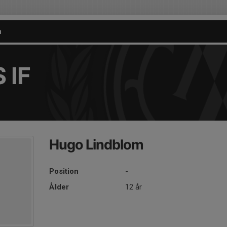
n
 IF
Hugo Lindblom
Position
-
Ålder
12 år