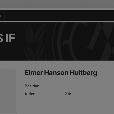
n
 IF
Elmer Hanson Hultberg
Position
-
Ålder
12 år