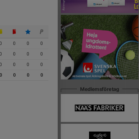
0
0
0
0
0
0
0
0
0
0
0
0
0
0
0
0
Medlemsföretag