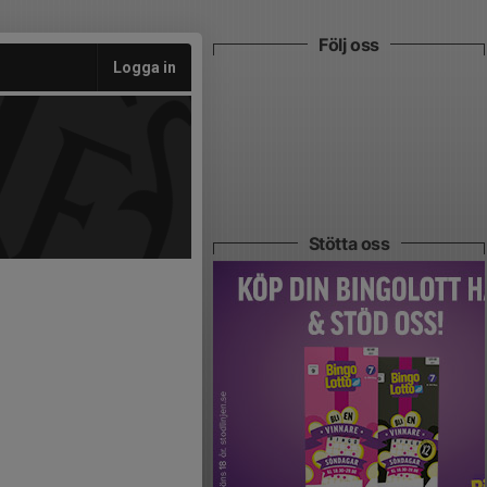
Följ oss
Logga in
Stötta oss