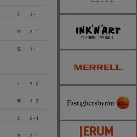
1
-
1
3
-
1
1
-
1
9
-
0
1
-
3
0
-
4
2
-
1