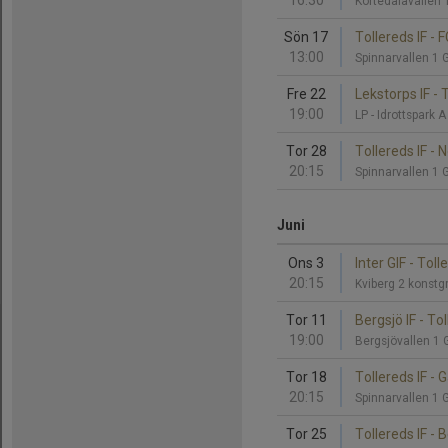
16:30
Kortedalavallen 
Sön 17
Tollereds IF -
13:00
Spinnarvallen 1 
Fre 22
Lekstorps IF - 
19:00
LP - Idrottspark A
Tor 28
Tollereds IF - 
20:15
Spinnarvallen 1 
Juni
Ons 3
Inter GIF - Toll
20:15
Kviberg 2 konstg
Tor 11
Bergsjö IF - Tol
19:00
Bergsjövallen 1 
Tor 18
Tollereds IF - 
20:15
Spinnarvallen 1 
Tor 25
Tollereds IF - 