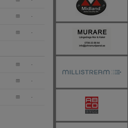
-
-
-
-
-
-