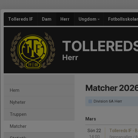
Tollereds IF
Dam
Herr
Ungdom
Fotbollsskola
TOLLEREDS
Herr
Matcher 202
Hem
Division 6A Herr
Nyheter
Truppen
Mars
Matcher
Sön 22
Tollereds IF - 
14:00
Spinnarvallen / 