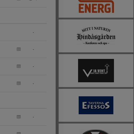
-
-
-
-
-