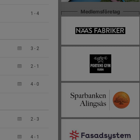
Medlemsföretag
1
-
4
3
-
2
2
-
1
4
-
0
2
-
3
4
-
1