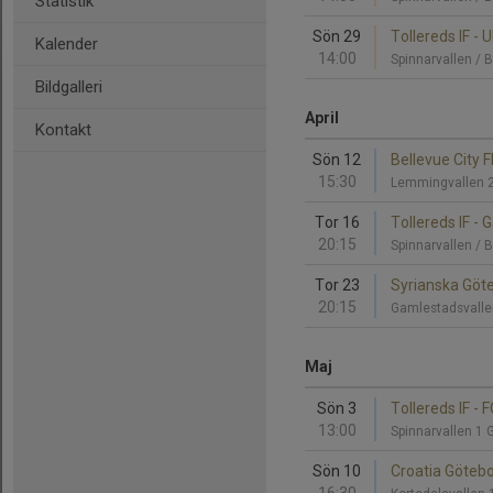
Statistik
Sön 29
Tollereds IF - 
Kalender
14:00
Spinnarvallen / 
Bildgalleri
April
Kontakt
Sön 12
Bellevue City F
15:30
Lemmingvallen 
Tor 16
Tollereds IF - 
20:15
Spinnarvallen / 
Tor 23
Syrianska Göte
20:15
Gamlestadsvalle
Maj
Sön 3
Tollereds IF - F
13:00
Spinnarvallen 1 
Sön 10
Croatia Götebor