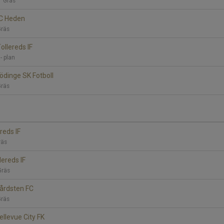
1 Gräs
 FC Heden
Gräs
Tollereds IF
 - plan
Nödinge SK Fotboll
Gräs
ereds IF
räs
lereds IF
Gräs
Gårdsten FC
Gräs
Bellevue City FK