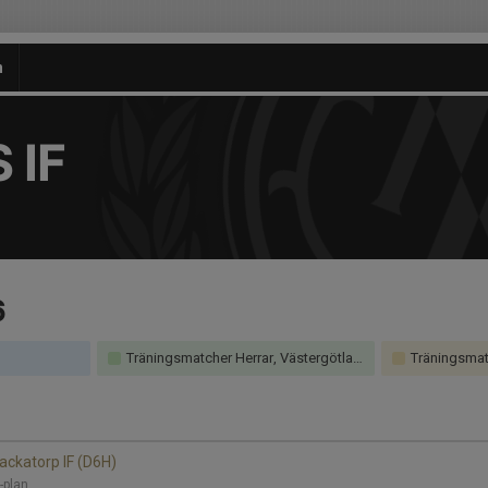
n
 IF
6
Träningsmatcher Herrar, Västergötland
Träningsmatch
Backatorp IF (D6H)
B-plan