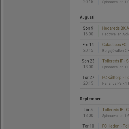
20:15
Spinnarvallen 1 
Augusti
Sön 9
Hedareds BK A 
16:00
Hedbyvallen A-p
Fre 14
Galacticos FC -
20:15
Bergsjövallen 2
Sön 23
Tollereds IF -
13:00
Spinnarvallen 1 
Tor 27
FC Kålltorp - To
20:15
Härlanda Park 1
September
Lör 5
Tollereds IF - 
13:00
Spinnarvallen 1 
Tor 10
FC Heden - Tol