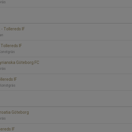
Gräs
- Tollereds IF
lan
 Tollereds IF
 Konstgräs
 Syrianska Göteborg FC
Gräs
llereds IF
 Konstgräs
Croatia Göteborg
Gräs
lereds IF