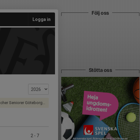
Följ oss
Logga in
Stötta oss
er Seniorer Göteborg Herr
2
-
7