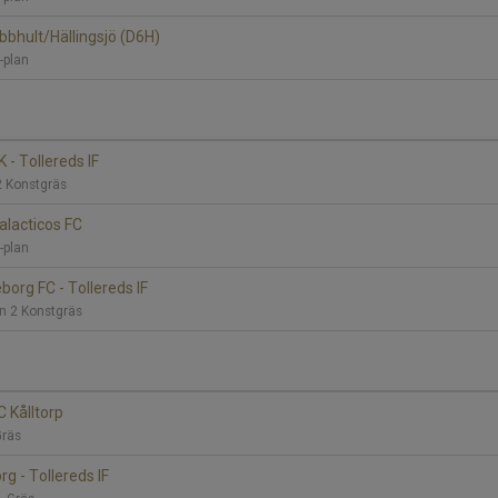
Ubbhult/Hällingsjö (D6H)
B-plan
K - Tollereds IF
2 Konstgräs
Galacticos FC
B-plan
borg FC - Tollereds IF
n 2 Konstgräs
C Kålltorp
Gräs
g - Tollereds IF