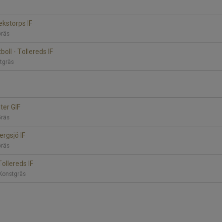
Lekstorps IF
Gräs
oll - Tollereds IF
tgräs
nter GIF
Gräs
ergsjö IF
Gräs
ollereds IF
 Konstgräs