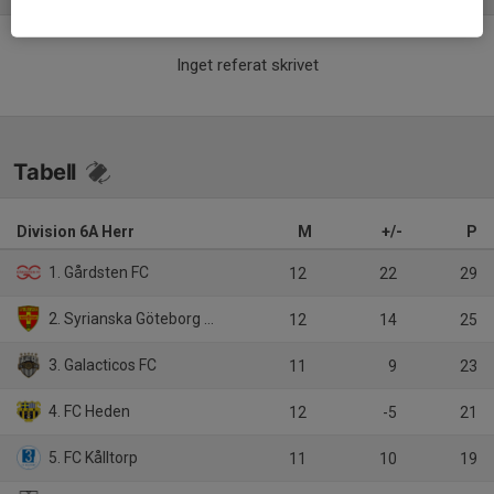
Inget referat skrivet
Tabell
Division 6A Herr
M
+/-
P
1. Gårdsten FC
12
22
29
2. Syrianska Göteborg FC
12
14
25
3. Galacticos FC
11
9
23
4. FC Heden
12
-5
21
5. FC Kålltorp
11
10
19