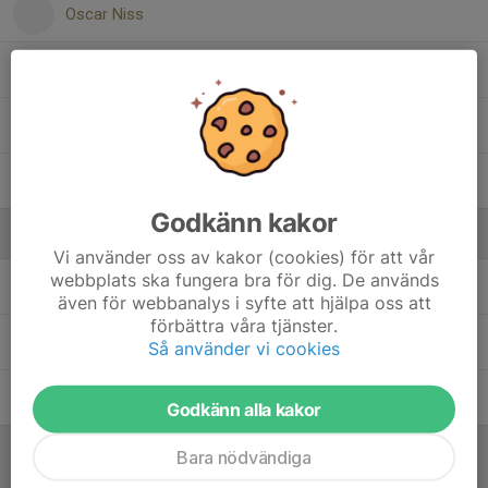
Oscar Niss
Patrik Tall
Salko Huseinovic
Sebastian Samuelsson
Godkänn kakor
Ledare
Vi använder oss av kakor (cookies) för att vår
webbplats ska fungera bra för dig. De används
Emil Zsambokrety Andersson
Tränare
även för webbanalys i syfte att hjälpa oss att
förbättra våra tjänster.
Martin Persson
Tränare
Så använder vi cookies
Vilhelm Settergren
Tränare
Godkänn alla kakor
Bara nödvändiga
Referat