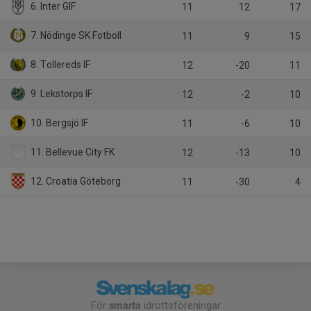
6. Inter GIF
11
12
17
7. Nödinge SK Fotboll
11
9
15
8. Tollereds IF
12
-20
11
9. Lekstorps IF
12
-2
10
10. Bergsjö IF
11
-6
10
11. Bellevue City FK
12
-13
10
12. Croatia Göteborg
11
-30
4
För
smarta
idrottsföreningar