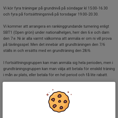
Vi kör fyra träningar på grundnivå på söndagar kl 15.00-16.30
och fyra på fortsättningsnivå på torsdagar 19.00-20.30.
Vi kommer att arrangera en rankinggrundande turnering enligt
SBT1 (Open grön) under nationalhelgen, herr den 6:e och dam
den 7:e. Ni är alla varmt välkomna att anmäla er om ni vill prova
på tävlingsspel. Men det innebär att grundträningen den 7/6
ställs in och ersätts med en grundträning den 28/6.
I fortsättningsgruppen kan man anmäla sig hela perioden, men i
grundträningsgruppen kan man välja att betala för enskild träning
i mån av plats, eller betala för en hel period och få lite rabatt.
För att vara med på träningar behöver man vara betalande
medlem:
Registrera dig som
medlem
på vår hemsida om du inte
redan gjort det 2026 (50kr).
Betala för respektive träningsgrupp för de träningsperioder