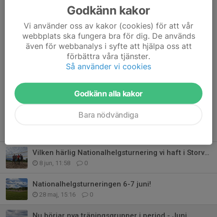
du vill vara med på,
fortsättningsträning
(250kr)
Godkänn kakor
eller/och
grundträning
(150kr).
Vi använder oss av kakor (cookies) för att vår
Anmäl dig till de träningar du vill vara med på i vårt
webbplats ska fungera bra för dig. De används
kalendarium, se respektive kalendarium i träningsnivåernas
även för webbanalys i syfte att hjälpa oss att
undersidor i toppmenyn.
förbättra våra tjänster.
Så använder vi cookies
Dela nyhet
Godkänn alla kakor
Bara nödvändiga
Tidigare nyheter
Vilken härlig Nationalhelgsturnering vi haft i Storvreta!
8 jun, 11:58
0
Nationalhelgsturneringen 6-7 juni!
28 maj, 15:16
0
Nu börjar nya träningsgrupper i period - Juni