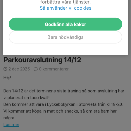
förbättra våra tjänster.
redo för lite mer träning igen!
Så använder vi cookies
På Söndag den 11/1 har vi uppstart igen kl 18:30 som vanligt, ta
med frukt och vatten så ses vi där:)
Godkänn alla kakor
Med vänliga...
Bara nödvändiga
Läs mer
Parkouravslutning 14/12
2 dec 2025
0 kommentarer
Hej!
Den 14/12 är det terminens sista träning så som avslutning har
vi planerat en taco kväll!
Den kommer att vara i Lyckebokyrkan i Storvreta från kl 18-20.
Vi kommer att köpa in mat och snacks, så om era barn har
några...
Läs mer