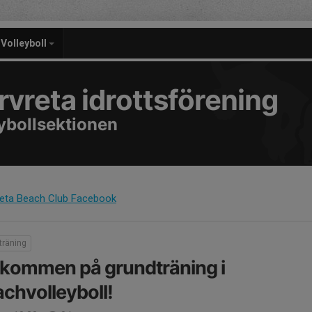
Volleyboll
rvreta idrottsförening
ybollsektionen
reta Beach Club Facebook
träning
kommen på grundträning i
chvolleyboll!