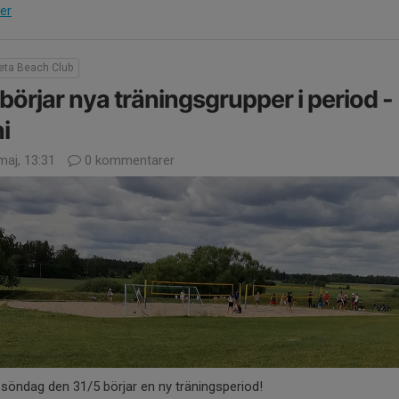
er
reta Beach Club
börjar nya träningsgrupper i period -
i
maj, 13:31
0 kommentarer
söndag den 31/5 börjar en ny träningsperiod!