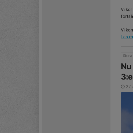
Vi kör
fortsä
Vi kom
Läs m
Storv
Nu 
3:e
27 a