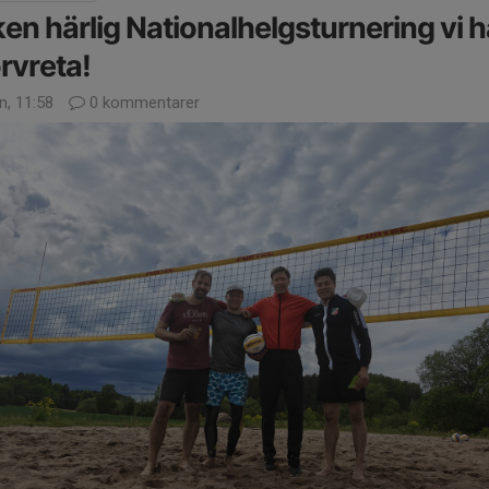
ken härlig Nationalhelgsturnering vi ha
rvreta!
n, 11:58
0 kommentarer