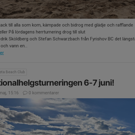
tack till alla som kom, kämpade och bidrog med glädje och rafflande
eller På lördagens herrturnering drog till slut
edrik Sköldberg och Stefan Schwarzbach från Fyrishov BC det längst
 och vann en...
er
reta Beach Club
ionalhelgsturneringen 6-7 juni!
maj, 15:16
0 kommentarer