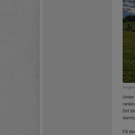
Invigni
Under 
rankin
Det bl
damtur
På den