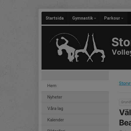
Startsida
Gymnastik
Parkour
Sto
Volle
Storv
Hem
Nyheter
Grund
Våra lag
Väl
Kalender
Bea