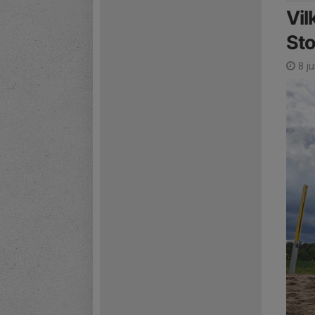
Vil
Sto
8 ju