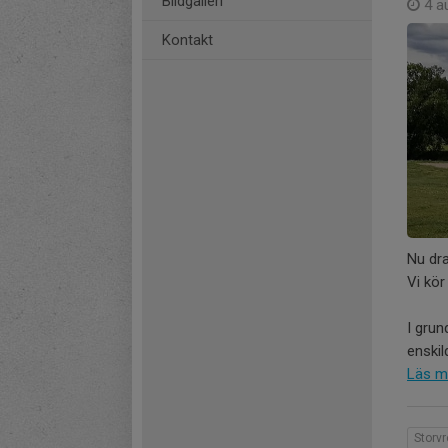
Bildgalleri
4 a
Kontakt
Nu dra
Vi kör
I grun
enskil
Läs m
Storv