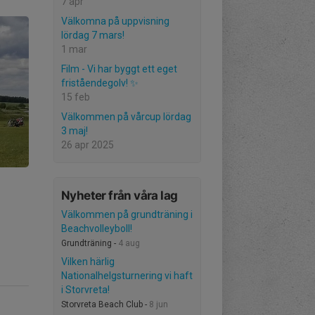
7 apr
Välkomna på uppvisning
lördag 7 mars!
1 mar
Film - Vi har byggt ett eget
friståendegolv! ✨
15 feb
Välkommen på vårcup lördag
3 maj!
26 apr 2025
Nyheter från våra lag
Välkommen på grundträning i
Beachvolleyboll!
Grundträning -
4 aug
Vilken härlig
Nationalhelgsturnering vi haft
i Storvreta!
Storvreta Beach Club -
8 jun