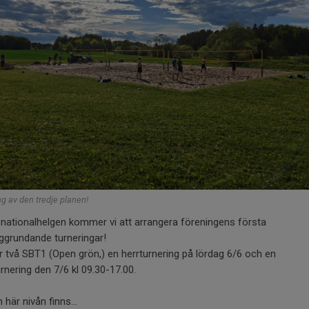
ng av den tredje planen!
nationalhelgen kommer vi att arrangera föreningens första
ggrundande turneringar!
ir två SBT1 (Open grön,) en herrturnering på lördag 6/6 och en
nering den 7/6 kl 09.30-17.00.
 här nivån finns...