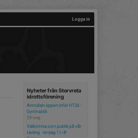
Logga in
Nyheter från Storvreta
idrottsförening
Anmälan öppen inför HT26 -
Gymnastik
29 maj
Välkomna som publik på vår
tävling - lördag 11/4!