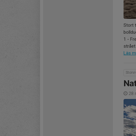
Stort 
bolldu
1 - Fr
strået
Läs m
Storv
Nat
28 