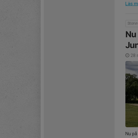
Läs m
Storv
Nu 
Jun
28 
Nu på 