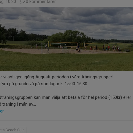
ug, 10:20
0 kommentarer
r vi äntligen igång Augusti-perioden i våra träningsgrupper!
 fyra på grundnivå på söndagar kl 15:00-16:30
dträningsgruppen kan man välja att betala för hel period (150kr) eller
d träning i mån av...
er
reta Beach Club