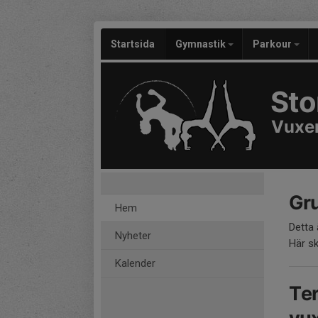
Startsida
Gymnastik
Parkour
Sto
Vuxe
Gr
Hem
Detta
Nyheter
Här sk
Kalender
Ter