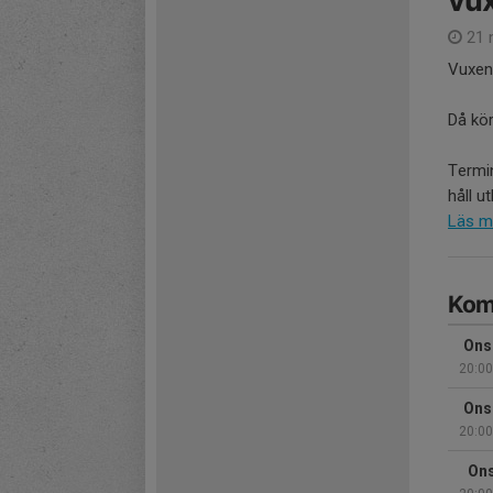
vu
21 
Vuxeng
Då kör 
Termin
håll utk
Läs m
Kom
Ons
20:00
Ons
20:00
Ons