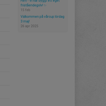
Film - Vi har byggt ett eget
friståendegolv! ✨
15 feb
Välkommen på vårcup lördag
3 maj!
26 apr 2025