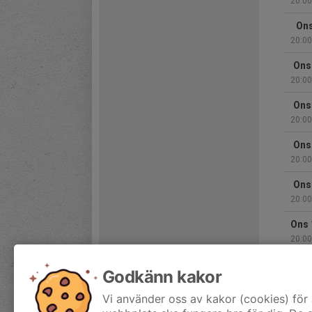
20:00
Ons
20:00
Ons
20:00
Ons
20:00
Ons
20:00
Ons
20:00
Ons 
20:00
Ons 
Godkänn kakor
20:00
Vi använder oss av kakor (cookies) för 