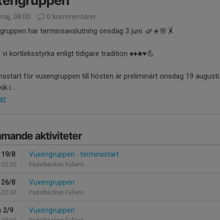
xengruppen
maj, 08:00
0 kommentarer
ruppen har terminsavslutning onsdag 3 juni. 🌿☀️🌸🤸
vi kortleksstyrka enligt tidigare tradition ♠️♦️♣️♥️💪
sstart för vuxengruppen till hösten är preliminärt onsdag 19 augusti
ik i...
er
mande aktiviteter
 19/8
Vuxengruppen - terminsstart
-22:00
Padelbacken Fullerö
 26/8
Vuxengruppen
-22:00
Padelbacken Fullerö
 2/9
Vuxengruppen