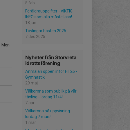
8 feb
Föräldrauppgifter - VIKTIG
INFO som alla måste läsa!
18 jan
Tävlingar hösten 2025
7 dec 2025
. Men
Nyheter från Storvreta
idrottsförening
Anmälan öppen inför HT26 -
Gymnastik
29 maj
Välkomna som publik på vår
tävling - lördag 11/4!
7 apr
Välkomna på uppvisning
lördag 7 mars!
1 mar