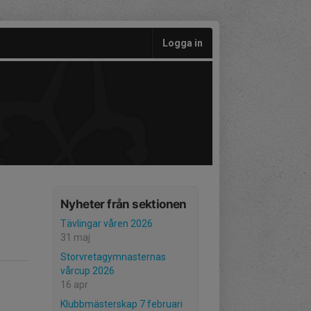
Logga in
Nyheter från sektionen
Tävlingar våren 2026
31 maj
Storvretagymnasternas
vårcup 2026
16 apr
Klubbmästerskap 7 februari