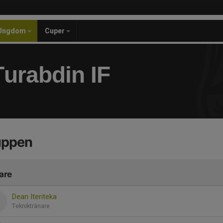
Ungdom
Cuper
urabdin IF
uppen
are
Dean Iteriteka
Tekniktränare