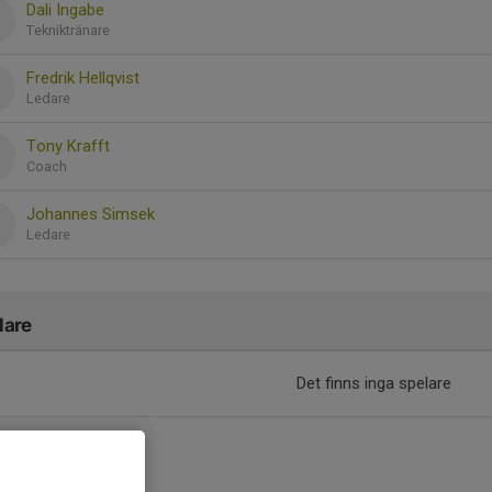
Dali Ingabe
Tekniktränare
Fredrik Hellqvist
Ledare
Tony Krafft
Coach
Johannes Simsek
Ledare
lare
Det finns inga spelare