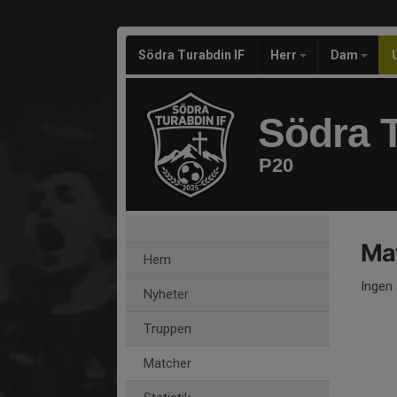
Södra Turabdin IF
Herr
Dam
Södra T
P20
Ma
Hem
Ingen 
Nyheter
Truppen
Matcher