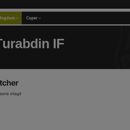
Ungdom
Cuper
urabdin IF
tcher
serie inlagd