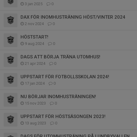
3 jan 2025
0
DAX FÖR INOMHUSTRÄNING HÖST/VINTER 2024
2 nov 2024
0
HÖSTSTART!
9 aug 2024
0
DAGS ATT BÖRJA TRÄNA UTOMHUS!
21 apr 2024
0
UPPSTART FÖR FOTBOLLSSKOLAN 2024!
17 jan 2024
0
NU BÖRJAR INOMHUSTRÄNINGEN!
15 nov 2023
0
UPPSTART FÖR HÖSTSÄSONGEN 2023!
13 aug 2023
0
DAGS FÖR UTOMHUSTRÄNING PÅ LUNDBYVALLEN (SÖDRAGÅRDEN)