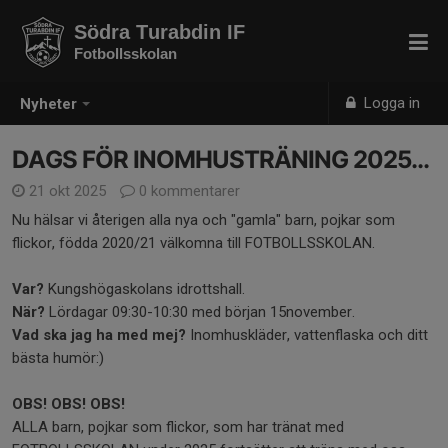
Södra Turabdin IF
Fotbollsskolan
Logga in
Nyheter
DAGS FÖR INOMHUSTRÄNING 2025...
21 okt 2025
0 kommentarer
Nu hälsar vi återigen alla nya och "gamla" barn, pojkar som
flickor, födda 2020/21 välkomna till FOTBOLLSSKOLAN.
Var?
Kungshögaskolans idrottshall.
När?
Lördagar 09:30-10:30 med början 15november.
Vad ska jag ha med mej?
Inomhuskläder, vattenflaska och ditt
bästa humör:)
OBS! OBS! OBS!
ALLA barn, pojkar som flickor, som har tränat med