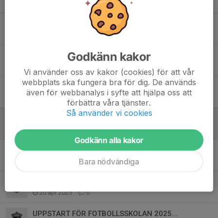
Tidigare nyheter
UPPSTART FÖR FOTBOLLSKOLAN
2 aug, 11:55
0
Godkänn kakor
DAX FÖR UTOMHUSTRÄNING 2026
9 apr, 08:34
0
Vi använder oss av kakor (cookies) för att vår
webbplats ska fungera bra för dig. De används
UPPSTART INOMHUS 2026
även för webbanalys i syfte att hjälpa oss att
11 jan, 15:47
0
förbättra våra tjänster.
Så använder vi cookies
DAGS FÖR INOMHUSTRÄNING 2025...
21 okt 2025
0
Godkänn alla kakor
SNART ÄR DET DAX ATT SÄTTA IGÅNG FOTBOLLSSKOLAN IGEN!
Bara nödvändiga
31 jul 2025
0
DAX FÖR UTOMHUSTRÄNING 2025...
20 apr 2025
0
UPPSTART FÖR FOTBOLLSSKOLAN 2025...