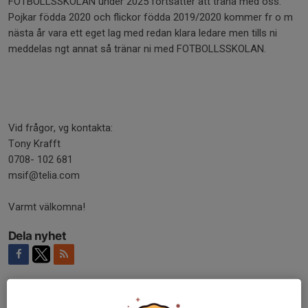
FOTBOLLSSKOLAN under 2025 fortsätter att träna med oss.
Pojkar födda 2020 och flickor födda 2019/2020 kommer fr o m
nästa år vara ett eget lag med redan klara ledare men tills ni
meddelas ngt annat så tränar ni med FOTBOLLSSKOLAN.
Vid frågor, vg kontakta:
Tony Krafft
0708- 102 681
msif@telia.com
Varmt välkomna!
Dela nyhet