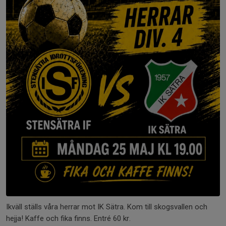
Ikväll ställs våra herrar mot IK Sätra. Kom till skogsvallen och
hejja! Kaffe och fika finns. Entré 60 kr.