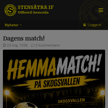
STENSÄTRA IF
Officiell hemsida
Logga in
Nyheter
Dagens match!
25 maj, 14:06
0 kommentarer