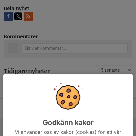
Dela nyhet
Kommentarer
Tidigare nyheter
Kvällens match!
1 jun, 15:40
0
Kvällens match!
26 maj, 06:34
0
Godkänn kakor
Dagens match!
Vi använder oss av kakor (cookies) för att vår
25 maj, 14:06
0