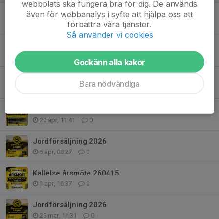
webbplats ska fungera bra för dig. De används
även för webbanalys i syfte att hjälpa oss att
Dagens match!
förbättra våra tjänster.
16 maj, 07:41
0
Så använder vi cookies
Kvällens match!
15 maj, 09:38
0
Godkänn alla kakor
Kvällens match!
Bara nödvändiga
8 maj, 17:00
0
Kom ihåg att anmäla ditt barn till Fotbollsskolan 2026
20 apr, 11:41
0
Jordförsäljning 2026
5 apr, 08:27
0
Kallelse årsmöte 260415
1 apr, 16:37
0
Jordförsäljning 2026
25 mar, 11:31
0