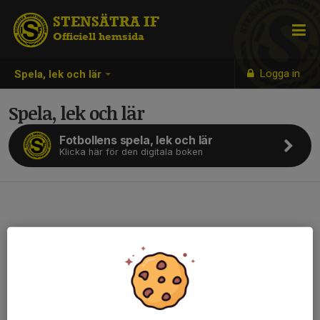
STENSÄTRA IF
Officiell hemsida
Logga in
Spela, lek och lär
Spela, lek och lär
Fotbollens spela, lek och lär
Klicka här för den digitala boken