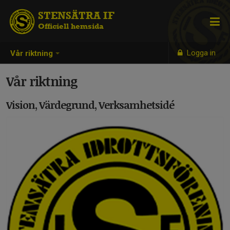
STENSÄTRA IF
Officiell hemsida
Logga in
Vår riktning
Vår riktning
Vision, Värdegrund, Verksamhetsidé