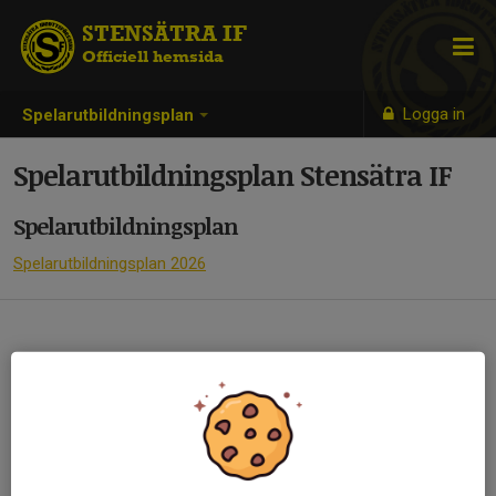
STENSÄTRA IF
Officiell hemsida
Logga in
Spelarutbildningsplan
Spelarutbildningsplan Stensätra IF
Spelarutbildningsplan
Spelarutbildningsplan 2026