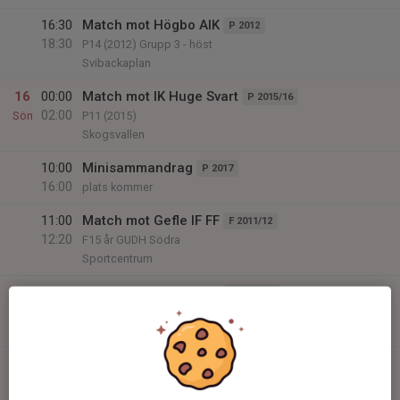
16:30
Match mot Högbo AIK
P 2012
18:30
P14 (2012) Grupp 3 - höst
Svibackaplan
16
00:00
Match mot IK Huge Svart
P 2015/16
02:00
Sön
P11 (2015)
Skogsvallen
10:00
Minisammandrag
P 2017
16:00
plats kommer
11:00
Match mot Gefle IF FF
F 2011/12
12:20
F15 år GUDH Södra
Sportcentrum
12:30
Match mot Hille IF Gul
F 2011/12
13:30
F13 (2013)
Hille IP
13:00
Match mot Storviks IF Vit
P 2012
15:00
P14 (2012) Grupp 1 - höst