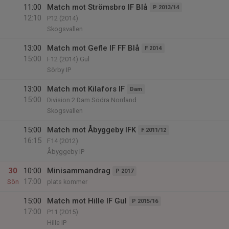
11:00
Match mot Strömsbro IF Blå
P 2013/14
12:10
P12 (2014)
Skogsvallen
13:00
Match mot Gefle IF FF Blå
F 2014
15:00
F12 (2014) Gul
Sörby IP
13:00
Match mot Kilafors IF
Dam
15:00
Division 2 Dam Södra Norrland
Skogsvallen
15:00
Match mot Åbyggeby IFK
F 2011/12
16:15
F14 (2012)
Åbyggeby IP
30
10:00
Minisammandrag
P 2017
17:00
Sön
plats kommer
15:00
Match mot Hille IF Gul
P 2015/16
17:00
P11 (2015)
Hille IP