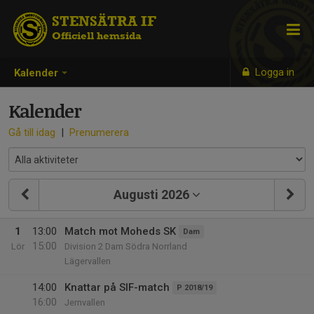
STENSÄTRA IF
Officiell hemsida
Logga in
Kalender
Kalender
Gå till idag
|
Prenumerera
Augusti 2026
1
13:00
Match mot Moheds SK
Dam
15:00
Lör
Division 2 Dam Södra Norrland
Lägervallen
14:00
Knattar på SIF-match
P 2018/19
16:00
Jernvallen